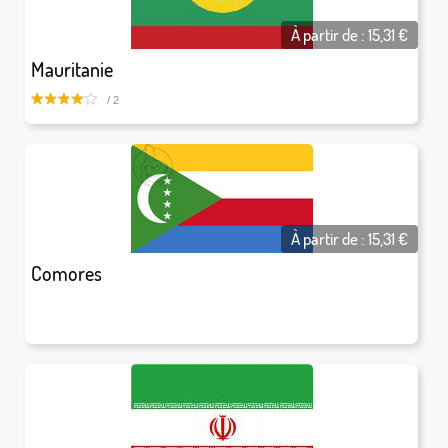
À partir de :
15,31
€
Mauritanie
/ 2
À partir de :
15,31
€
Comores