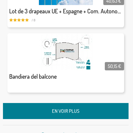
40,63
€
Lot de 3 drapeaux UE + Espagne + Com. Autonome
/ 8
50,15
€
Bandiera del balcone
EN VOIR PLUS