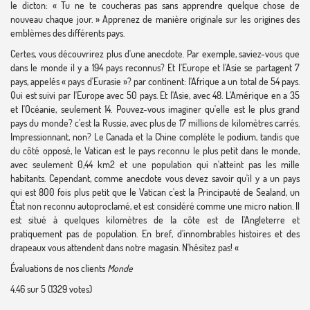
le dicton: « Tu ne te coucheras pas sans apprendre quelque chose de
nouveau chaque jour. » Apprenez de manière originale sur les origines des
emblèmes des différents pays.
Certes, vous découvrirez plus d'une anecdote. Par exemple, saviez-vous que
dans le monde il y a 194 pays reconnus? Et l'Europe et l'Asie se partagent 7
pays, appelés « pays d'Eurasie »? par continent: l'Afrique a un total de 54 pays.
Qui est suivi par l'Europe avec 50 pays. Et l'Asie, avec 48. L'Amérique en a 35
et l'Océanie, seulement 14. Pouvez-vous imaginer qu'elle est le plus grand
pays du monde? c'est la Russie, avec plus de 17 millions de kilomètres carrés.
Impressionnant, non? Le Canada et la Chine compléte le podium, tandis que
du côté opposé, le Vatican est le pays reconnu le plus petit dans le monde,
avec seulement 0,44 km2 et une population qui n'atteint pas les mille
habitants. Cependant, comme anecdote vous devez savoir qu'il y a un pays
qui est 800 fois plus petit que le Vatican c'est la Principauté de Sealand, un
État non reconnu autoproclamé, et est considéré comme une micro nation. Il
est situé à quelques kilomètres de la côte est de l'Angleterre et
pratiquement pas de population. En bref, d'innombrables histoires et des
drapeaux vous attendent dans notre magasin. N'hésitez pas! «
Évaluations de nos clients
Monde
4.46
sur
5
(
1329
votes)