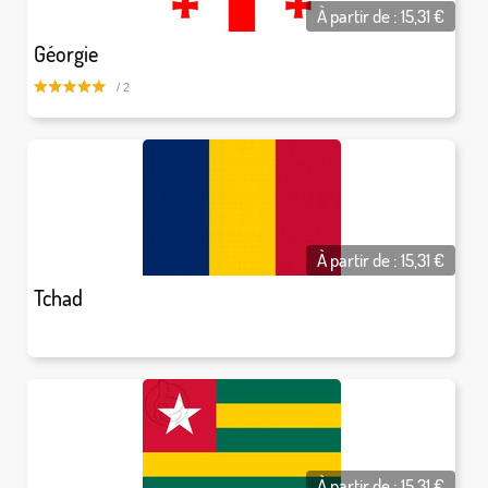
À partir de :
15,31
€
Géorgie
/ 2
À partir de :
15,31
€
Tchad
À partir de :
15,31
€