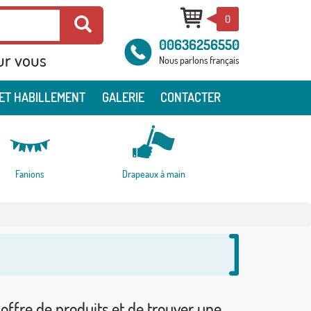
0
00636256550
ur vous
Nous parlons français
ET HABILLEMENT
GALERIE
CONTACTER
Fanions
Drapeaux à main
 offre de produits et de trouver une