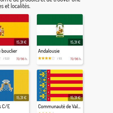
 et localités.
15,31 €
15,31 €
 bouclier
Andalousie
72/96 h.
72/96 h.
/ 510
/ 93
15,31 €
15,31 €
s C/E
Communauté de Valence