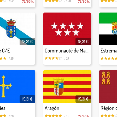
72/96 h.
72/96 h.
/ 52
/ 128
15,31 €
15,31 €
e C/E
Communauté de Madrid
Estrém
/ 25
/ 27
15,31 €
15,31 €
ies
Aragón
Région 
72/96 h.
/ 28
/ 19