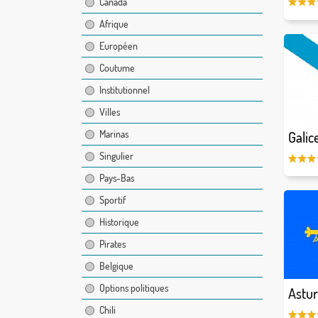
Canada
Afrique
Européen
Coutume
Institutionnel
Villes
Marinas
Galic
Singulier
Pays-Bas
Sportif
Historique
Pirates
Belgique
Options politiques
Astur
Chili