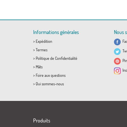
Informations générales
Nous s
>
Expédition
Fa
>
Termes
Twi
>
Politique de Confidentialité
Pin
>
Mâts
Ins
>
Foire aux questions
>
Qui sommes-nous
Produits