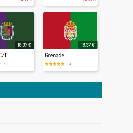
18,37 €
18,37 €
C/E
Grenade
/ 6
/ 4