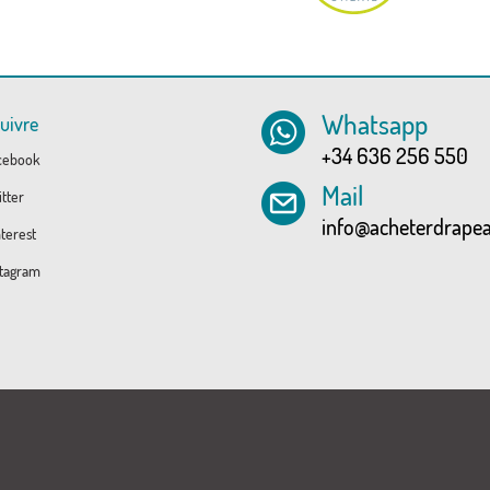
Whatsapp
uivre
+34 636 256 550
cebook
Mail
tter
info@acheterdrape
terest
tagram