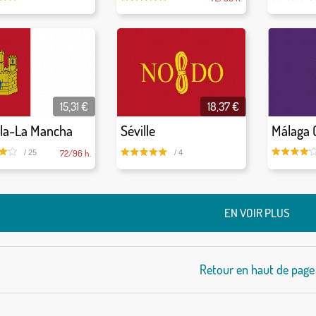
15,31 €
18,37 €
lla-La Mancha
Séville
Málaga 
72/96 h.
/ 25
/ 4
EN VOIR PLUS
Retour en haut de page