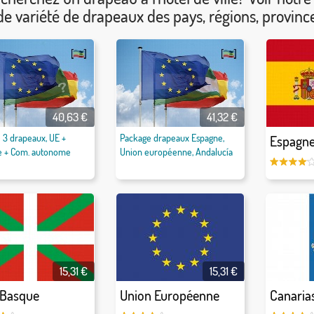
e variété de drapeaux des pays, régions, provinces
40,63 €
41,32 €
 3 drapeaux, UE +
Package drapeaux Espagne,
Espagne
e + Com. autonome
Union européenne, Andalucía
15,31 €
15,31 €
 Basque
Union Européenne
Canaria