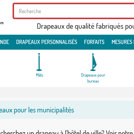
Drapeaux de qualité fabriqués po
ONDE
DRAPEAUX PERSONNALISÉS
FORFAITS
MESURES 
Mâts
Drapeaux pour
bureau
aux pour les municipalités
cherchez un drapeau à l'hôtel de ville? Voir notre