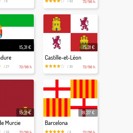
72/96 h.
/ 9
/ 43
15,31 €
15,31 €
adure
Castille-et-Léon
72/96 h.
72/96 h.
/ 27
/ 30
15,31 €
18,37 €
de Murcie
Barcelona
72/96 h.
72/96 h.
/ 16
/ 4