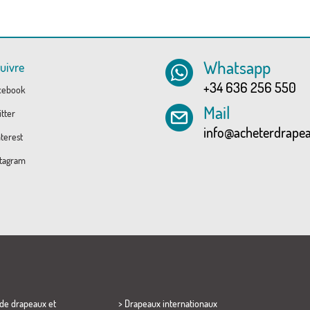
Whatsapp
uivre
+34 636 256 550
cebook
Mail
tter
info@acheterdrape
terest
tagram
 de drapeaux et
> Drapeaux internationaux