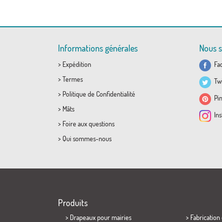
Informations générales
Nous s
>
Expédition
Fa
>
Termes
Twi
>
Politique de Confidentialité
Pin
>
Mâts
Ins
>
Foire aux questions
>
Qui sommes-nous
Produits
>
Drapeaux pour mairies
> Fabrication