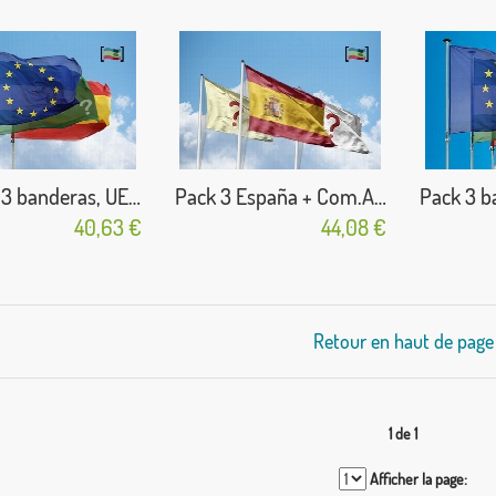
Pack de 3 banderas, UE + España + Com. Autónoma
Pack 3 España + Com.Autónoma + Localidad
40,63 €
44,08 €
Retour en haut de page
1 de 1
Afficher la page: