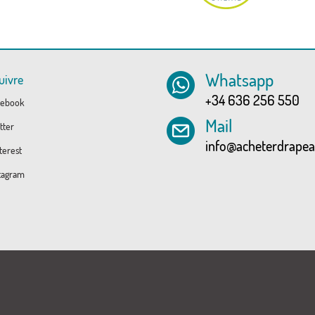
Whatsapp
uivre
+34 636 256 550
ebook
Mail
tter
info@acheterdrape
erest
tagram