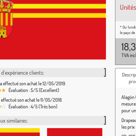
Unités
* Du lundi
le pays de
18,
TVA inc
d'expérience clients:
Descrip
pro
a effectué son achat le 12/05/2019.
Évaluation : 5/5 (Excellent)
Alagón 
 effectué son achat le 11/05/2018.
mesures
Évaluation : 4/5 (Très bon)
pour une
ux similaires:
Drapeau
les prix