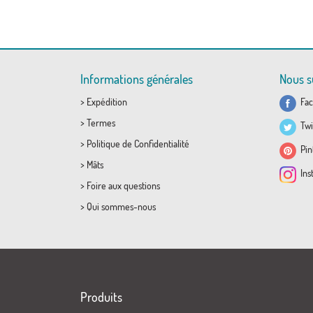
Informations générales
Nous s
>
Expédition
Fac
>
Termes
Twi
>
Politique de Confidentialité
Pint
>
Mâts
Ins
>
Foire aux questions
>
Qui sommes-nous
Produits