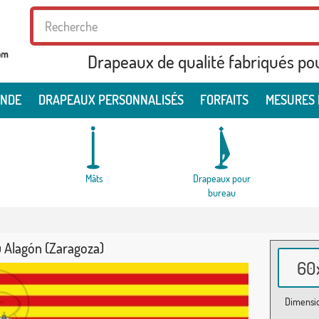
Drapeaux de qualité fabriqués po
ONDE
DRAPEAUX PERSONNALISÉS
FORFAITS
MESURES 
Mâts
Drapeaux pour
bureau
 Alagón (Zaragoza)
60x
Dimensio