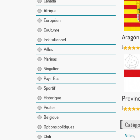
Canada
Afrique
Européen
Coutume
Aragón
Institutionnel
[
Villes
Marinas
Singulier
Pays-Bas
Sportif
Provinc
Historique
Pirates
[
Belgique
Catégor
Options politiques
Villes
,
Chili