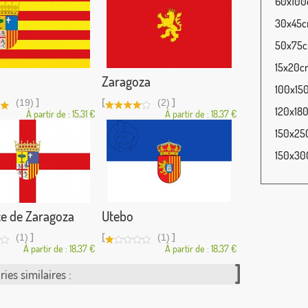
60x100c
30x45cm
50x75cm
15x20cm
Zaragoza
100x150
]
[
]
(19)
(2)
120x180
À partir de : 15,31 €
À partir de : 18,37 €
150x250
150x300
e de Zaragoza
Utebo
]
[
]
(1)
(1)
À partir de : 18,37 €
À partir de : 18,37 €
ies similaires :