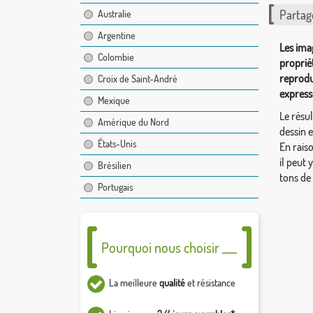
Partag
Australie
Argentine
Les ima
Colombie
proprié
reprodu
Croix de Saint-André
express
Mexique
Le résul
Amérique du Nord
dessin 
États-Unis
En rais
il peut 
Brésilien
tons de
Portugais
Pourquoi nous choisir ___
La meilleure
qualité
et résistance