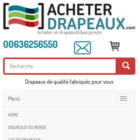
Acheter un drapeauAldeacipreste
00636256550
Drapeaux de qualité fabriqués pour vous
Menú
Toggle
navigatio
HOME
DRAPEAUX DU MONDE
LOT DE DRAPEAUX