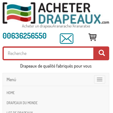
Acheter un drapeauAranarache/Aranaratxe
00636256550
Drapeaux de qualité fabriqués pour vous
Menú
Toggle
navigatio
HOME
DRAPEAUX DU MONDE
LOT DE DRAPEAUX