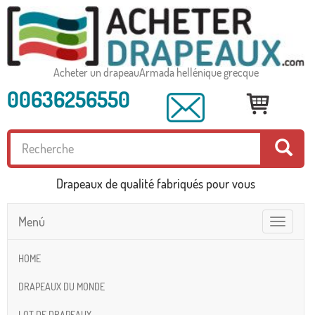
Acheter un drapeauArmada hellénique grecque
00636256550
Drapeaux de qualité fabriqués pour vous
Menú
Toggle
navigatio
HOME
DRAPEAUX DU MONDE
LOT DE DRAPEAUX