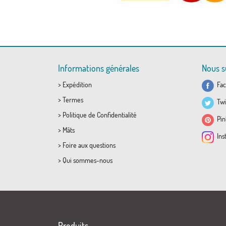
Informations générales
Nous s
>
Expédition
Fac
>
Termes
Twi
>
Politique de Confidentialité
Pint
>
Mâts
Ins
>
Foire aux questions
>
Qui sommes-nous
Produits