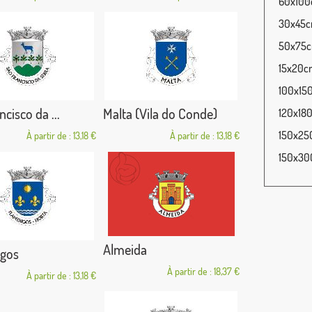
60x100c
30x45cm
50x75cm
15x20cm
100x150
cisco da ...
Malta (Vila do Conde)
120x180
150x250
À partir de : 13,18 €
À partir de : 13,18 €
150x300
Almeida
gos
À partir de : 18,37 €
À partir de : 13,18 €