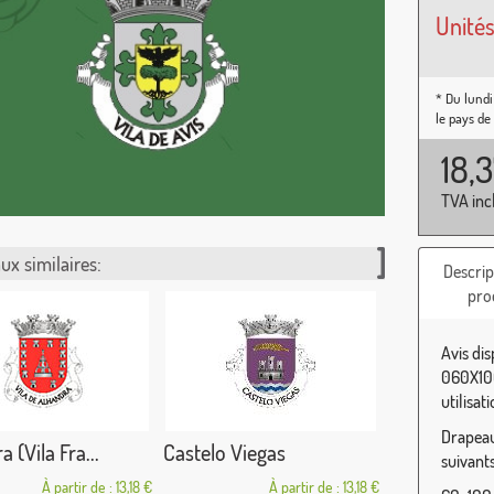
Unités
* Du lundi
le pays de
18,
TVA inc
ux similaires:
Descrip
pro
Avis di
060X100
utilisat
Drapeau 
 (Vila Fra...
Castelo Viegas
suivants
À partir de : 13,18 €
À partir de : 13,18 €