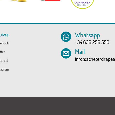
Whatsapp
uivre
+34 636 256 550
ebook
Mail
tter
info@acheterdrape
erest
tagram