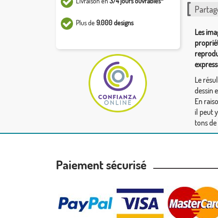
Livraison en
3/4 jours ouvrables*
Partag
Plus de
9.000 designs
Les ima
proprié
reprodu
express
Le résul
dessin 
En rais
il peut 
tons de
Paiement sécurisé