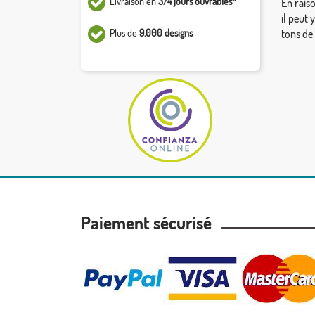
Livraison en
3/4 jours ouvrables*
En rais
il peut 
Plus de
9.000 designs
tons de
Paiement sécurisé