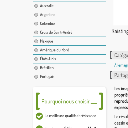
Australie
Argentine
Colombie
Raistin
Croix de Saint-André
Mexique
Amérique du Nord
Catégor
États-Unis
Allemag
Brésilien
Partag
Portugais
Les ima
proprié
Pourquoi nous choisir ___
reprodu
express
La meilleure
qualité
et résistance
Le résul
dessin 