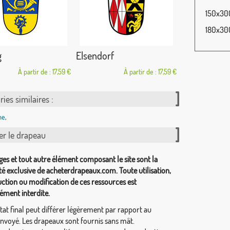
150x300
180x300
g
Elsendorf
À partir de : 17,59 €
À partir de : 17,59 €
ies similaires :
ne
,
er le drapeau
ges et tout autre élément composant le site sont la
té exclusive de acheterdrapeaux.com. Toute utilisation,
ction ou modification de ces ressources est
ément interdite.
tat final peut différer légèrement par rapport au
envoyé. Les drapeaux sont fournis sans mât.