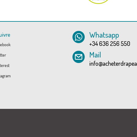
Whatsapp
uivre
+34 636 256 550
ebook
Mail
tter
info@acheterdrape
erest
tagram