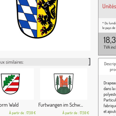
Unités
* Du lundi
le pays de
18,
TVA inc
ux similaires:
Descrip
pro
Drapeau
dans la
polyest
Particu
vorm Wald
Furtwangen im Schw...
fabriqu
et ajou
À partir de : 17,59 €
À partir de : 17,59 €