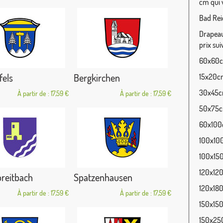
cm qui v
Bad Rei
Drapeau 
prix sui
60x60cm
fels
Bergkirchen
15x20cm
30x45cm
À partir de : 17,59 €
À partir de : 17,59 €
50x75cm
60x100c
100x100
100x150
120x120
reitbach
Spatzenhausen
120x180
À partir de : 17,59 €
À partir de : 17,59 €
150x150
150x250