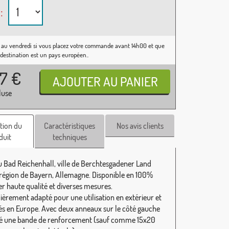
:
 au vendredi si vous placez votre commande avant 14h00 et que
 destination est un pays européen..
37
€
luse
tion du
Caractéristiques
Nos avis clients
duit
techniques
 Bad Reichenhall, ville de Berchtesgadener Land
 région de Bayern, Allemagne. Disponible en 100%
er haute qualité et diverses mesures.
lièrement adapté pour une utilisation en extérieur et
és en Europe. Avec deux anneaux sur le côté gauche
té une bande de renforcement (sauf comme 15x20