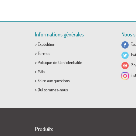
Informations générales
Nous s
>
Expédition
Fac
>
Termes
Twi
>
Politique de Confidentialité
Pint
>
Mâts
Ins
>
Foire aux questions
>
Qui sommes-nous
Produits