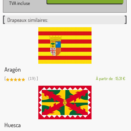
TVA incluse
Drapeaux similaires:
Aragón
[
]
(19)
À partir de : 15,31 €
Huesca