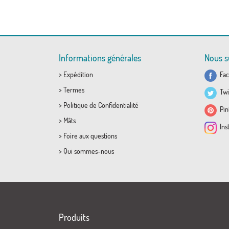
Informations générales
Nous s
>
Expédition
Fac
>
Termes
Twi
>
Politique de Confidentialité
Pint
>
Mâts
Ins
>
Foire aux questions
>
Qui sommes-nous
Produits