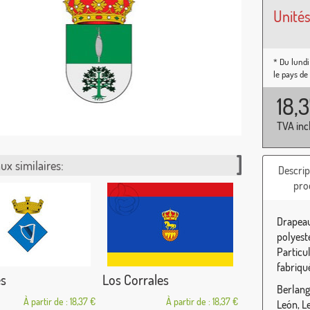
Unités
* Du lundi
le pays de
18,
TVA inc
ux similaires:
Descrip
pro
Drapeau
polyest
Particu
fabriqu
es
Los Corrales
Berlang
À partir de : 18,37 €
À partir de : 18,37 €
León, L