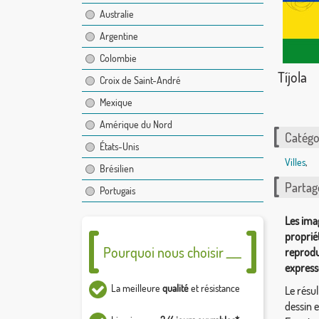
Australie
Argentine
Colombie
Tíjola
Croix de Saint-André
Mexique
Amérique du Nord
Catégor
États-Unis
Villes
,
Brésilien
Partag
Portugais
Les ima
proprié
Pourquoi nous choisir ___
reprodu
express
La meilleure
qualité
et résistance
Le résul
dessin 