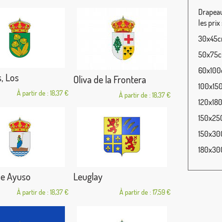
Drapeau 
les prix
30x45cm
50x75cm
60x100c
, Los
Oliva de la Frontera
100x150
À partir de : 18,37 €
À partir de : 18,37 €
120x180
150x250
150x300
180x300
de Ayuso
Leuglay
À partir de : 18,37 €
À partir de : 17,59 €