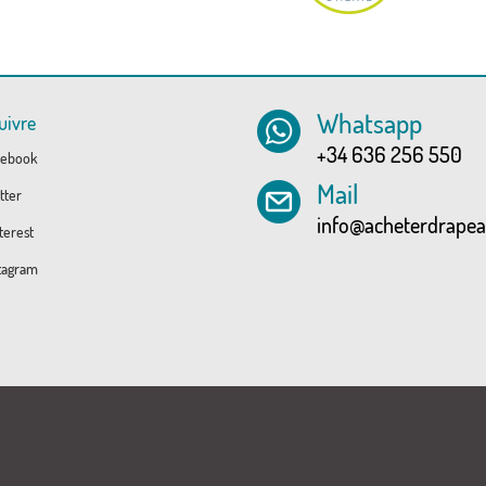
Whatsapp
uivre
+34 636 256 550
ebook
Mail
tter
info@acheterdrape
erest
tagram