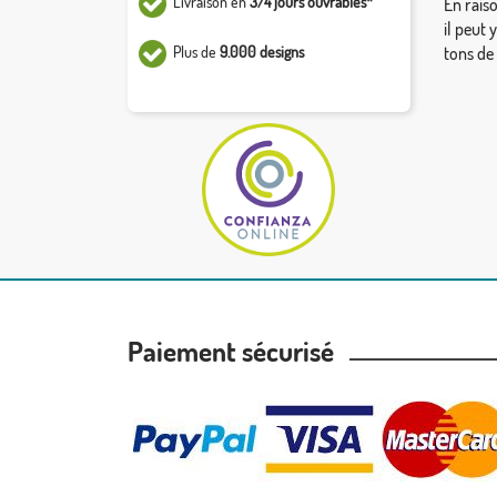
Livraison en
3/4 jours ouvrables*
En rais
il peut 
Plus de
9.000 designs
tons de
Paiement sécurisé