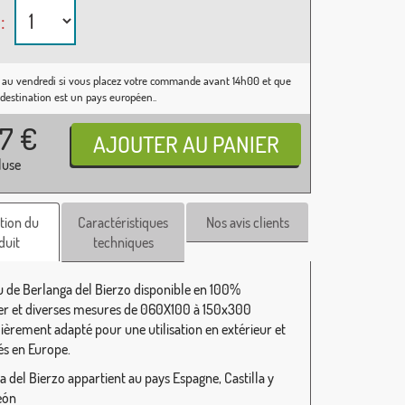
:
 au vendredi si vous placez votre commande avant 14h00 et que
 destination est un pays européen..
37
€
luse
tion du
Caractéristiques
Nos avis clients
duit
techniques
 de Berlanga del Bierzo disponible en 100%
er et diverses mesures de 060X100 à 150x300
lièrement adapté pour une utilisation en extérieur et
és en Europe.
a del Bierzo appartient au pays Espagne, Castilla y
eón