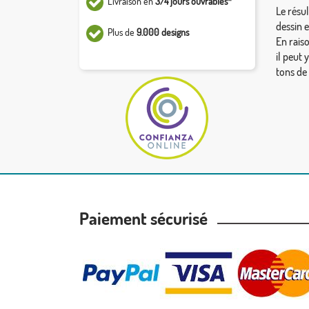
Livraison en
3/4 jours ouvrables*
Le résul
dessin 
Plus de
9.000 designs
En rais
il peut 
tons de
Paiement sécurisé