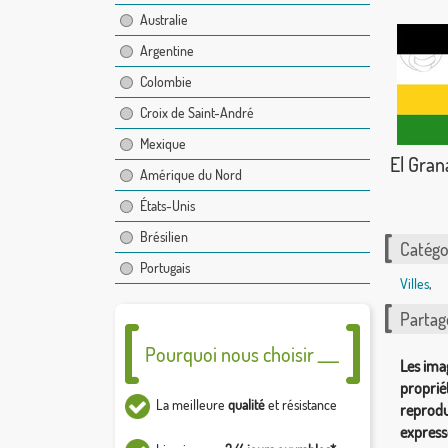
Australie
Argentine
Colombie
Croix de Saint-André
Mexique
El Gra
Amérique du Nord
États-Unis
Brésilien
Catégor
Portugais
Villes
,
Partag
Pourquoi nous choisir ___
Les ima
proprié
La meilleure
qualité
et résistance
reprodu
express