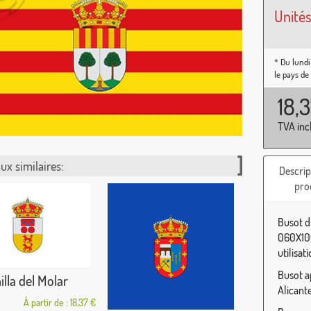
Unités
* Du lundi
le pays de
18,
TVA inc
ux similaires:
Descrip
pro
Busot d
060X100
utilisat
Busot a
illa del Molar
Alicant
À partir de : 18,37 €