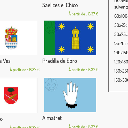
Drapeau 
Saelices el Chico
suivants
À partir de : 18,37 €
60x100c
30x45cm
50x75cm
15x20cm
100x150
e Ves
Pradilla de Ebro
120x180
À partir de : 18,37 €
À partir de : 18,37 €
150x250
150x300
Almatret
go
À partir de : 18,37 €
À partir de : 18,37 €