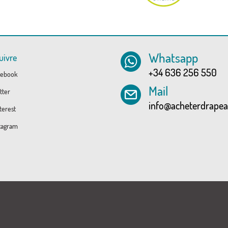
Whatsapp
uivre
+34 636 256 550
ebook
Mail
tter
info@acheterdrape
erest
tagram