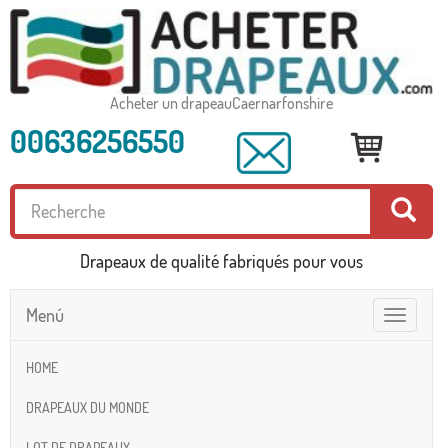
Acheter un drapeauCaernarfonshire
00636256550
Drapeaux de qualité fabriqués pour vous
Menú
Toggle
navigatio
HOME
DRAPEAUX DU MONDE
LOT DE DRAPEAUX