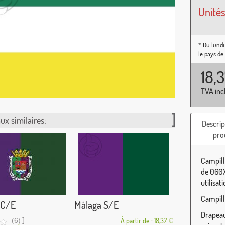
Unités
* Du lundi
le pays de
18,
TVA inc
ux similaires:
Descrip
pro
Campill
de 060X
utilisat
Campill
 C/E
Málaga S/E
Drapeau 
]
(6)
À partir de : 18,37 €