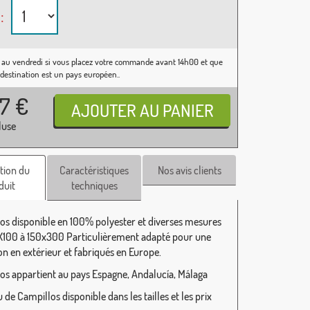
:
 au vendredi si vous placez votre commande avant 14h00 et que
 destination est un pays européen..
37
€
luse
tion du
Caractéristiques
Nos avis clients
duit
techniques
os disponible en 100% polyester et diverses mesures
100 à 150x300 Particulièrement adapté pour une
ion en extérieur et fabriqués en Europe.
os appartient au pays Espagne, Andalucía, Málaga
de Campillos disponible dans les tailles et les prix