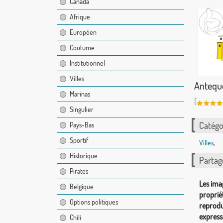
Canada
Afrique
Européen
Coutume
Institutionnel
Villes
Antequ
Marinas
[
Singulier
Catégor
Pays-Bas
Sportif
Villes
,
Historique
Partag
Pirates
Les ima
Belgique
proprié
Options politiques
reprodu
express
Chili