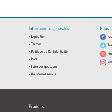
Informations générales
Nous s
>
Expédition
Fac
>
Termes
Twi
>
Politique de Confidentialité
Pint
>
Mâts
Ins
>
Foire aux questions
>
Qui sommes-nous
Produits