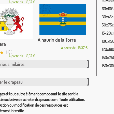
suivants
À partir de : 18,37 €
60x100c
30x45cm
50x75cm
15x20cm
Alhaurín de la Torre
100x150
era
À partir de : 18,37 €
120x180
]
(1)
À partir de : 18,37 €
150x250
ies similaires :
150x300
er le drapeau
ges et tout autre élément composant le site sont la
té exclusive de acheterdrapeaux.com. Toute utilisation,
ction ou modification de ces ressources est
ément interdite.