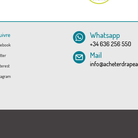
Whatsapp
uivre
+34 636 256 550
ebook
Mail
tter
info@acheterdrape
erest
tagram