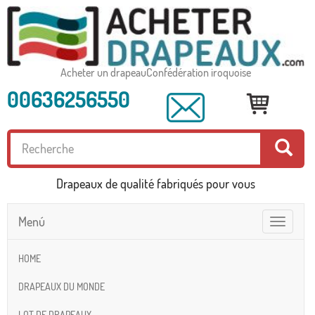
Acheter un drapeauConfédération iroquoise
00636256550
Drapeaux de qualité fabriqués pour vous
Menú
Toggle
navigatio
HOME
DRAPEAUX DU MONDE
LOT DE DRAPEAUX