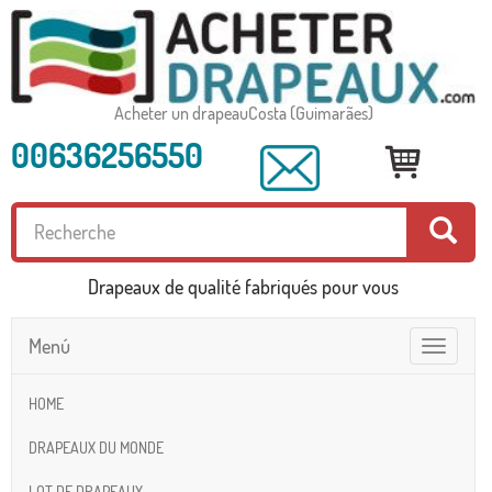
Acheter un drapeauCosta (Guimarães)
00636256550
Drapeaux de qualité fabriqués pour vous
Menú
Toggle
navigatio
HOME
DRAPEAUX DU MONDE
LOT DE DRAPEAUX