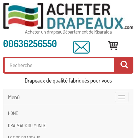
Acheter un drapeauDépartement de Risaralda
00636256550
Drapeaux de qualité fabriqués pour vous
Menú
Toggle
navigatio
HOME
DRAPEAUX DU MONDE
LOT DE DRAPEAUX