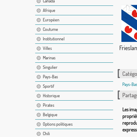
Canada
Afrique
Européen
Coutume
Institutionnel
Friesla
Villes
Marinas
Singulier
Catégor
Pays-Bas
Pays-Ba
Sportif
Partag
Historique
Pirates
Les ima
Belgique
proprié
reprodu
Options politiques
express
Chili