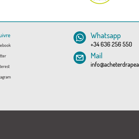
Whatsapp
uivre
+34 636 256 550
ebook
Mail
tter
info@acheterdrape
erest
tagram