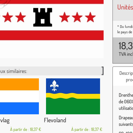
Unités
* Du lundi
le pays de
18,
TVA inc
ux similaires:
Descrip
pro
Drenthe
de 060X
utilisat
Drapeau 
vlag
Flevoland
suivants
À partir de : 18,37 €
À partir de : 18,37 €