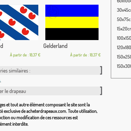
60x100c
30x45cm
50x75cm
15x20cm
100x150
nd
Gelderland
120x180
À partir de : 18,37 €
À partir de : 18,37 €
150x250
150x300
ies similaires :
s
,
er le drapeau
ges et tout autre élément composant le site sont la
té exclusive de acheterdrapeaux.com. Toute utilisation,
ction ou modification de ces ressources est
ément interdite.