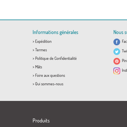
Informations générales
Nous s
>
Expédition
Fac
>
Termes
Twi
>
Politique de Confidentialité
Pint
>
Mâts
Ins
>
Foire aux questions
>
Qui sommes-nous
Produits