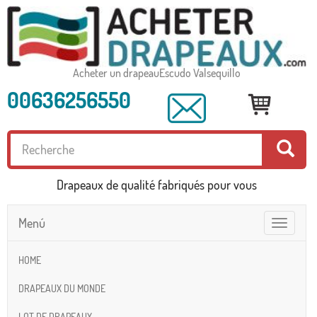
Acheter un drapeauEscudo Valsequillo
00636256550
Drapeaux de qualité fabriqués pour vous
Menú
Toggle
navigatio
HOME
DRAPEAUX DU MONDE
LOT DE DRAPEAUX