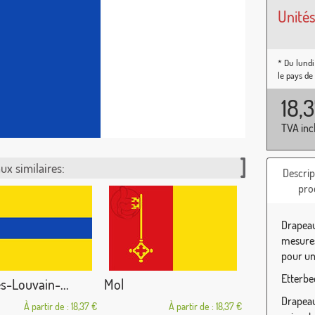
Unités
* Du lundi
le pays de
18,
TVA inc
ux similaires:
Descrip
pro
Drapeau
mesures
pour une
Etterbe
es-Louvain-...
Mol
Drapeau 
À partir de : 18,37 €
À partir de : 18,37 €