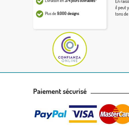
Livraison en
3/4 jours ouvrables*
En rais
il peut 
Plus de
9.000 designs
tons de
Paiement sécurisé