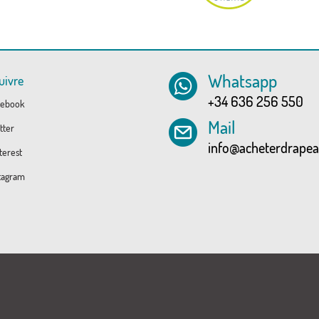
Whatsapp
uivre
+34 636 256 550
ebook
Mail
tter
info@acheterdrape
erest
tagram