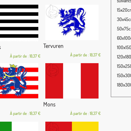
suivants
15x20cm
30x45cm
50x75cm
60x100c
Tervuren
s
100x150
À partir de : 18,37 €
À partir de : 18,37 €
120x180
150x250
150x300
180x300
Mons
À partir de : 18,37 €
À partir de : 18,37 €