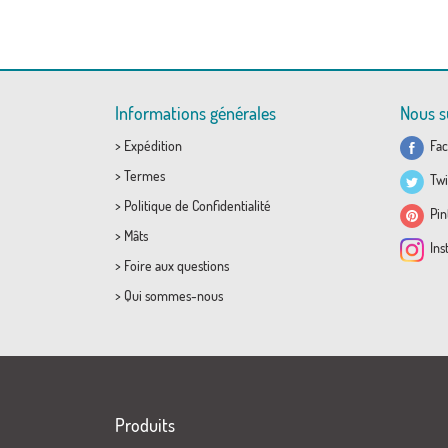
Informations générales
Nous s
>
Expédition
Fac
>
Termes
Twi
>
Politique de Confidentialité
Pint
>
Mâts
Ins
>
Foire aux questions
>
Qui sommes-nous
Produits