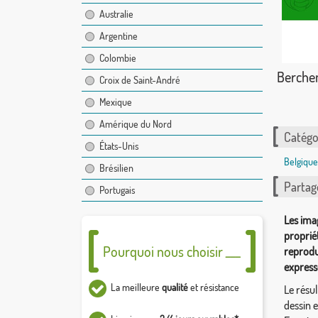
Australie
Argentine
Colombie
Berche
Croix de Saint-André
Mexique
Amérique du Nord
Catégor
États-Unis
Belgique
Brésilien
Partag
Portugais
Les ima
proprié
Pourquoi nous choisir ___
reprodu
express
La meilleure
qualité
et résistance
Le résul
dessin 