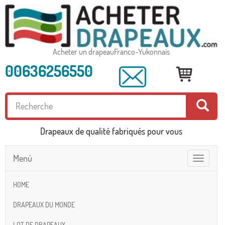
Acheter un drapeauFranco-Yukonnais
00636256550
Drapeaux de qualité fabriqués pour vous
Menú
Toggle
navigatio
HOME
DRAPEAUX DU MONDE
LOT DE DRAPEAUX