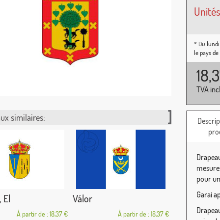
Unités
* Du lundi
le pays de
18,
TVA inc
ux similaires:
Descrip
pro
Drapeau
mesures
pour une
Garai a
 El
Válor
Drapeau 
À partir de : 18,37 €
À partir de : 18,37 €