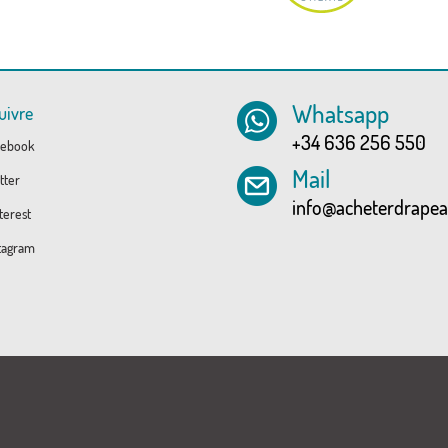
Whatsapp
uivre
+34 636 256 550
ebook
Mail
tter
info@acheterdrape
erest
tagram