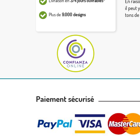
Livraison en
3/4 jours ouvrables*
En rais
il peut 
Plus de
9.000 designs
tons de
Paiement sécurisé