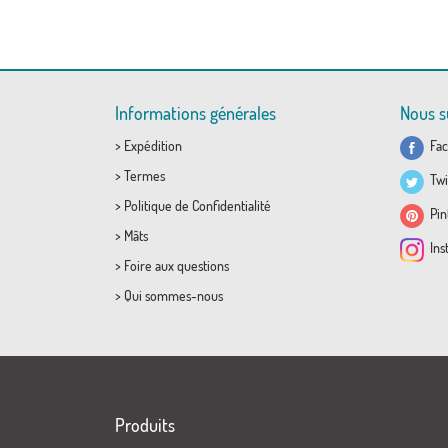
Informations générales
Nous s
>
Expédition
Fac
>
Termes
Twi
>
Politique de Confidentialité
Pint
>
Mâts
Ins
>
Foire aux questions
>
Qui sommes-nous
Produits