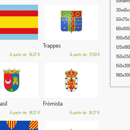
suivants
30x45cm
50x75cm
60x100c
100x150
Trappes
120x180
À partir de : 18,37 €
À partir de : 17,59 €
150x250
150x300
180x300
sil
Frómista
À partir de : 18,37 €
À partir de : 18,37 €