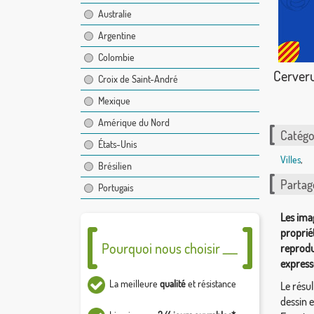
Australie
Argentine
Colombie
Cerver
Croix de Saint-André
Mexique
Amérique du Nord
Catégor
États-Unis
Villes
,
Brésilien
Partag
Portugais
Les ima
proprié
Pourquoi nous choisir ___
reprodu
express
La meilleure
qualité
et résistance
Le résul
dessin 