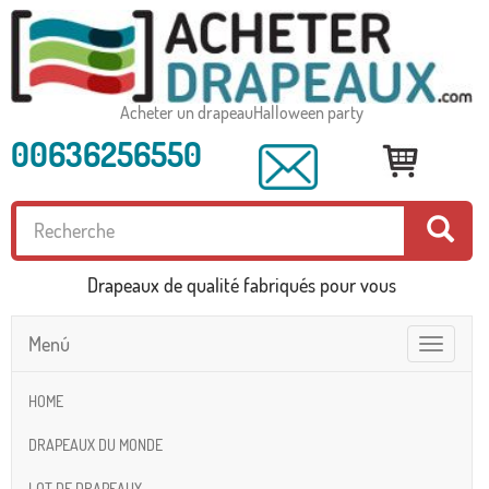
Acheter un drapeauHalloween party
00636256550
Drapeaux de qualité fabriqués pour vous
Menú
Toggle
navigatio
HOME
DRAPEAUX DU MONDE
LOT DE DRAPEAUX