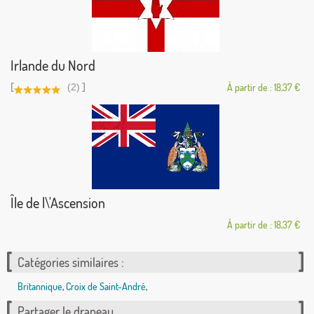
Irlande du Nord
[
]
(2)
À partir de : 18,37 €
Île de l\'Ascension
À partir de : 18,37 €
Catégories similaires :
Britannique
,
Croix de Saint-André
,
Partager le drapeau