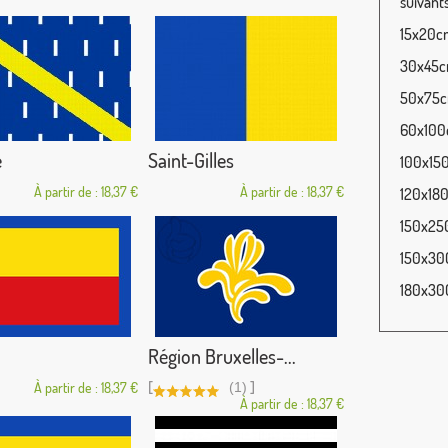
suivants
15x20cm
30x45cm
50x75cm
60x100c
e
Saint-Gilles
100x150
À partir de : 18,37 €
À partir de : 18,37 €
120x180
150x250
150x300
180x300
Région Bruxelles-...
[
]
À partir de : 18,37 €
(1)
À partir de : 18,37 €