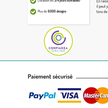
Livraison en
3/4 jours ouvrables*
En rais
il peut 
Plus de
9.000 designs
tons de
Paiement sécurisé