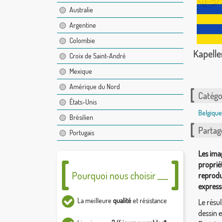
Australie
Argentine
Colombie
Kapelle
Croix de Saint-André
Mexique
Amérique du Nord
Catégor
États-Unis
Belgique
Brésilien
Partag
Portugais
Les ima
proprié
Pourquoi nous choisir ___
reprodu
express
La meilleure
qualité
et résistance
Le résul
dessin 