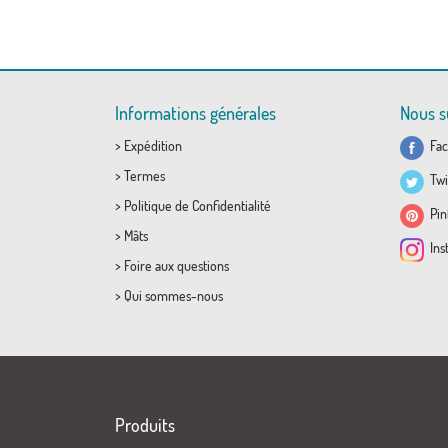
Informations générales
Nous s
>
Expédition
Fac
>
Termes
Twi
>
Politique de Confidentialité
Pint
>
Mâts
Ins
>
Foire aux questions
>
Qui sommes-nous
Produits