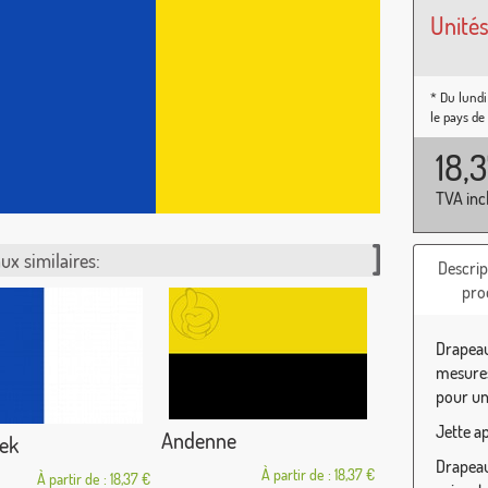
Unités
* Du lundi
le pays de
18,
TVA inc
ux similaires:
Descrip
pro
Drapeau
mesures
pour une
Jette a
Andenne
ek
Drapeau 
À partir de : 18,37 €
À partir de : 18,37 €