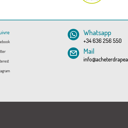
Whatsapp
uivre
+34 636 256 550
ebook
Mail
tter
info@acheterdrape
erest
tagram