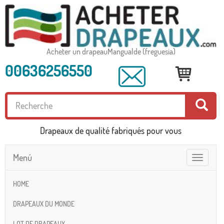
Acheter un drapeauMangualde (freguesia)
00636256550
Drapeaux de qualité fabriqués pour vous
Menú
Toggle
navigatio
HOME
DRAPEAUX DU MONDE
LOT DE DRAPEAUX