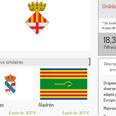
Unités
* Du lundi
le pays de
18,
TVA inc
ux similaires:
Descrip
pro
Drapeau
diverse
adapté p
Europe.
es
Aladrén
Manresa
À partir de : 18,37 €
À partir de : 18,37 €