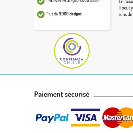
Livraison en
3/4 jours ouvrables*
En rais
il peut 
Plus de
9.000 designs
tons de
Paiement sécurisé