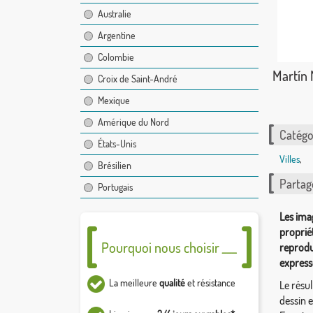
Australie
Argentine
Colombie
Martín 
Croix de Saint-André
Mexique
Amérique du Nord
Catégor
États-Unis
Villes
,
Brésilien
Partag
Portugais
Les ima
proprié
Pourquoi nous choisir ___
reprodu
express
La meilleure
qualité
et résistance
Le résul
dessin 