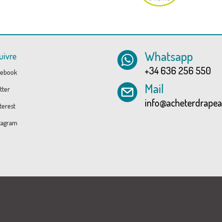
Whatsapp
uivre
+34 636 256 550
ebook
Mail
tter
info@acheterdrape
erest
tagram