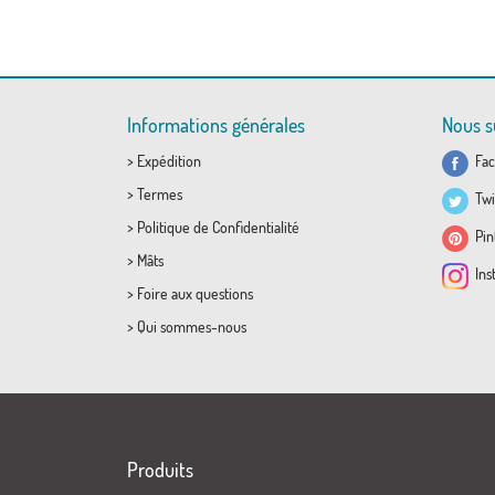
Informations générales
Nous s
>
Expédition
Fac
>
Termes
Twi
>
Politique de Confidentialité
Pint
>
Mâts
Ins
>
Foire aux questions
>
Qui sommes-nous
Produits