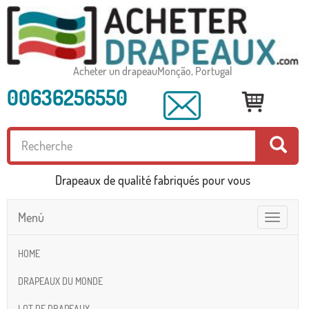
Acheter un drapeauMonção, Portugal
00636256550
Drapeaux de qualité fabriqués pour vous
Menú
Toggle
navigatio
HOME
DRAPEAUX DU MONDE
LOT DE DRAPEAUX