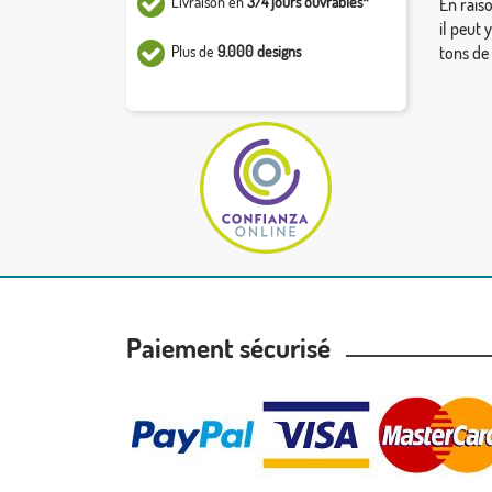
Livraison en
3/4 jours ouvrables*
En rais
il peut 
Plus de
9.000 designs
tons de
Paiement sécurisé