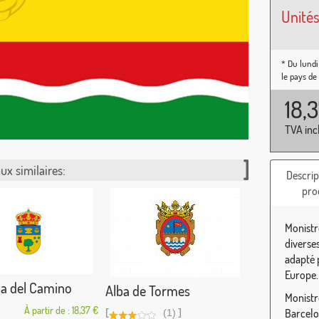
Unités
* Du lundi
le pays de
18,
TVA inc
ux similaires:
Descrip
pro
Monistr
diverse
adapté p
Europe.
la del Camino
Alba de Tormes
Monistr
À partir de : 18,37 €
[
]
Barcel
(1)