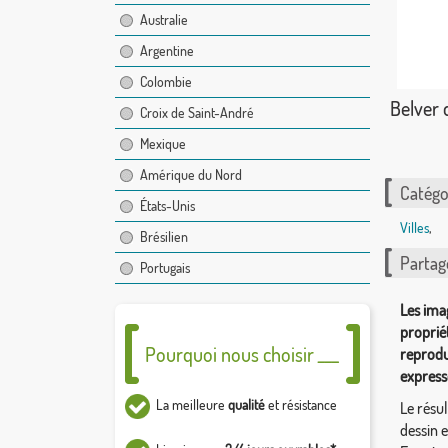
Australie
Argentine
Colombie
Belver 
Croix de Saint-André
Mexique
Amérique du Nord
Catégor
États-Unis
Villes
,
Brésilien
Partag
Portugais
Les ima
proprié
Pourquoi nous choisir ___
reprodu
express
La meilleure
qualité
et résistance
Le résul
dessin 