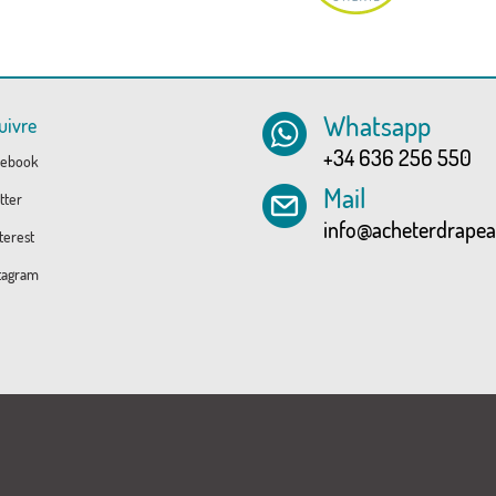
Whatsapp
uivre
+34 636 256 550
ebook
Mail
tter
info@acheterdrape
erest
tagram