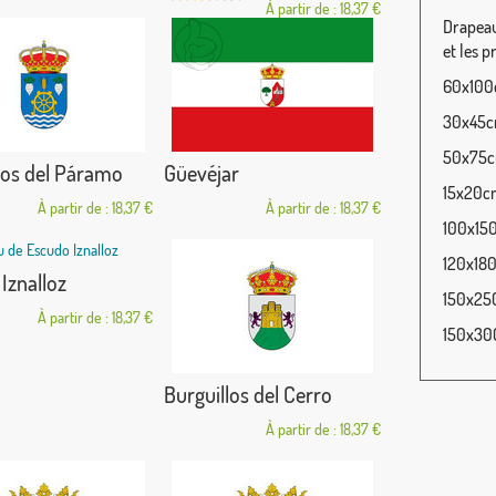
À partir de : 18,37 €
Drapeau
et les p
60x100c
30x45cm
50x75cm
nos del Páramo
Güevéjar
15x20cm
À partir de : 18,37 €
À partir de : 18,37 €
100x150
120x180
Iznalloz
150x250
À partir de : 18,37 €
150x300
Burguillos del Cerro
À partir de : 18,37 €