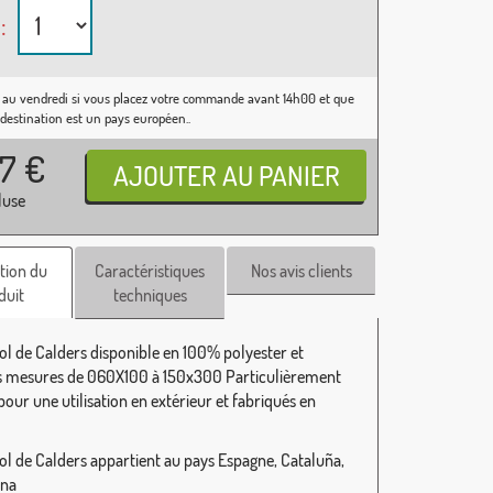
:
 au vendredi si vous placez votre commande avant 14h00 et que
 destination est un pays européen..
37
€
luse
tion du
Caractéristiques
Nos avis clients
duit
techniques
ol de Calders disponible en 100% polyester et
s mesures de 060X100 à 150x300 Particulièrement
our une utilisation en extérieur et fabriqués en
ol de Calders appartient au pays Espagne, Cataluña,
ona