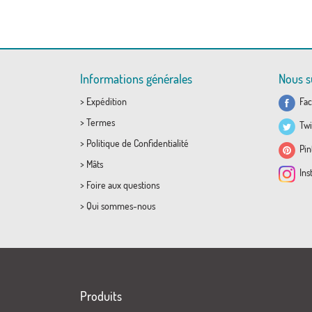
Informations générales
Nous s
>
Expédition
Fac
>
Termes
Twi
>
Politique de Confidentialité
Pint
>
Mâts
Ins
>
Foire aux questions
>
Qui sommes-nous
Produits