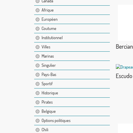
Canada
Afrique
Européen
Coutume
Institutionnel
Bercia
Villes
Marinas
Singulier
Pays-Bas
Escudo 
Sportif
Historique
Pirates
Belgique
Options politiques
Chili