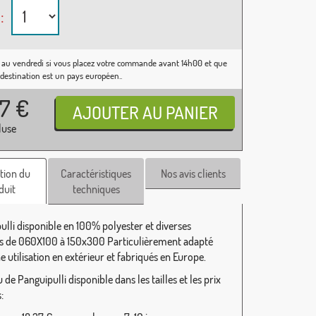
:
 au vendredi si vous placez votre commande avant 14h00 et que
 destination est un pays européen..
37
€
luse
tion du
Caractéristiques
Nos avis clients
duit
techniques
ulli disponible en 100% polyester et diverses
 de 060X100 à 150x300 Particulièrement adapté
 utilisation en extérieur et fabriqués en Europe.
de Panguipulli disponible dans les tailles et les prix
: