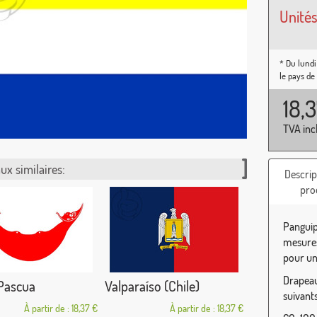
Unités
* Du lundi
le pays de
18,
TVA inc
ux similaires:
Descrip
pro
Panguip
mesures
pour une
Drapeau 
 Pascua
Valparaíso (Chile)
suivants
À partir de : 18,37 €
À partir de : 18,37 €