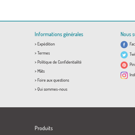
Informations générales
Nous s
>
Expédition
Fac
>
Termes
Twi
>
Politique de Confidentialité
Pint
>
Mâts
Ins
>
Foire aux questions
>
Qui sommes-nous
Produits