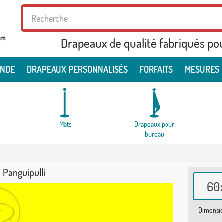
Drapeaux de qualité fabriqués po
ONDE
DRAPEAUX PERSONNALISÉS
FORFAITS
MESURES 
Mâts
Drapeaux pour
bureau
 Panguipulli
60x
Dimensio