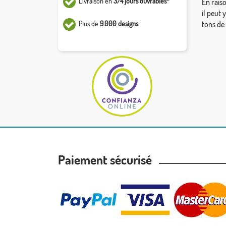
Livraison en
3/4 jours ouvrables*
En rais
il peut 
Plus de
9.000 designs
tons de
Paiement sécurisé