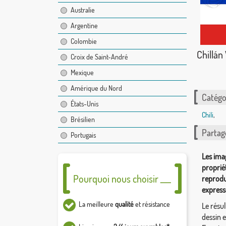
Australie
Argentine
Colombie
Chillán 
Croix de Saint-André
Mexique
Amérique du Nord
Catégor
États-Unis
Chili
,
Brésilien
Partag
Portugais
Les ima
proprié
Pourquoi nous choisir ___
reprodu
express
La meilleure
qualité
et résistance
Le résul
dessin 