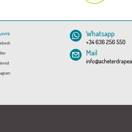
Whatsapp
uivre
+34 636 256 550
ebook
Mail
tter
info@acheterdrape
erest
tagram