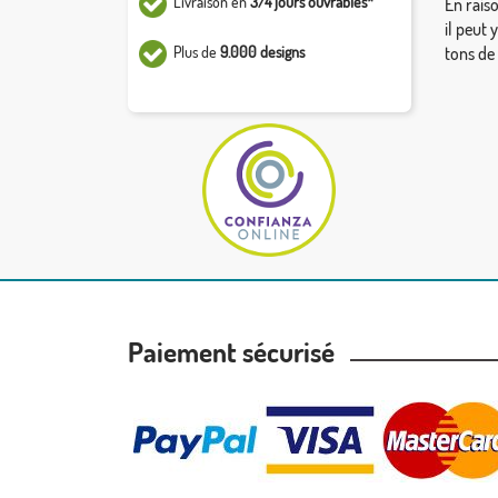
Livraison en
3/4 jours ouvrables*
En rais
il peut 
Plus de
9.000 designs
tons de
Paiement sécurisé