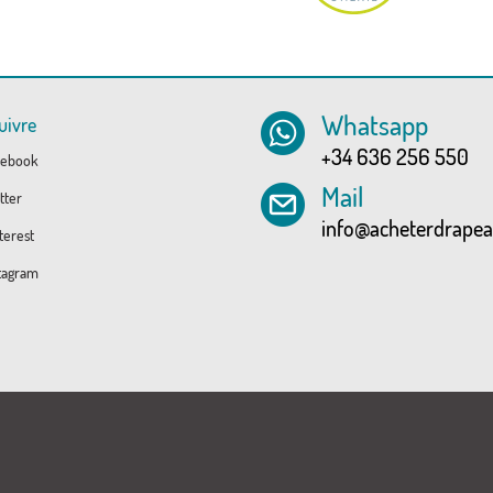
Whatsapp
uivre
+34 636 256 550
ebook
Mail
tter
info@acheterdrape
erest
tagram