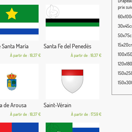
Drapeau
prix sui
60x100c
30x45cm
50x75cm
15x20cm
 Santa María
Santa Fe del Penedès
100x150
À partir de : 18,37 €
À partir de : 18,37 €
120x180
150x250
150x300
a de Arousa
Saint-Vérain
À partir de : 18,37 €
À partir de : 17,59 €