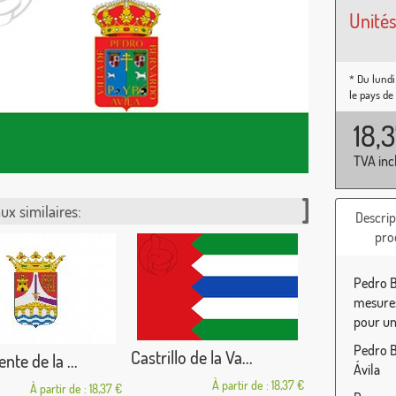
Unités
* Du lundi
le pays de
18,
TVA inc
ux similaires:
Descrip
pro
Pedro B
mesures
pour une
Pedro B
Castrillo de la Va...
nte de la ...
Ávila
À partir de : 18,37 €
À partir de : 18,37 €