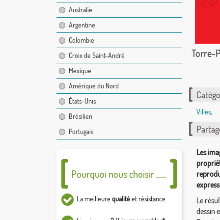
Australie
Argentine
Colombie
Torre-
Croix de Saint-André
Mexique
Amérique du Nord
Catégor
États-Unis
Villes
,
Brésilien
Partag
Portugais
Les ima
proprié
Pourquoi nous choisir ___
reprodu
express
La meilleure
qualité
et résistance
Le résul
dessin 