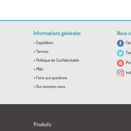
Informations générales
Nous s
>
Expédition
Fac
>
Termes
Twi
>
Politique de Confidentialité
Pint
>
Mâts
Ins
>
Foire aux questions
>
Qui sommes-nous
Produits