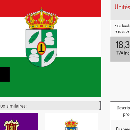
Unités
* Du lundi
le pays de
18,
TVA inc
ux similaires:
Descrip
pro
Drapeau