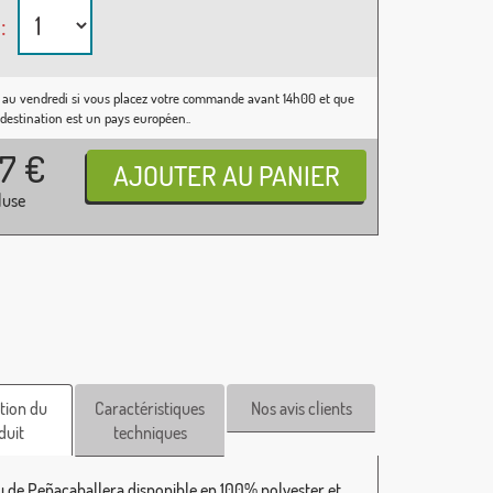
:
 au vendredi si vous placez votre commande avant 14h00 et que
 destination est un pays européen..
37
€
luse
tion du
Caractéristiques
Nos avis clients
duit
techniques
 de Peñacaballera disponible en 100% polyester et