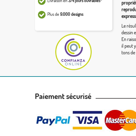
Livraison en
3/4 jours ouvrables*
proprié
reprodu
Plus de
9.000 designs
express
Le résul
dessin 
En rais
il peut 
tons de
Paiement sécurisé