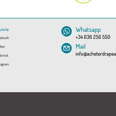
Whatsapp
uivre
+34 636 256 550
ebook
Mail
tter
info@acheterdrape
erest
tagram