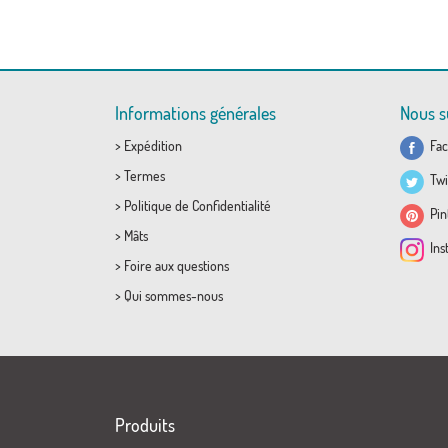
Informations générales
Nous s
>
Expédition
Fac
>
Termes
Twi
>
Politique de Confidentialité
Pint
>
Mâts
Ins
>
Foire aux questions
>
Qui sommes-nous
Produits