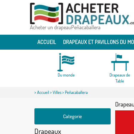
Acheter un drapeauPeñacaballera
ACCUEIL
DRAPEAUX ET PAVILLONS DU M
Du monde
Drapeaux de
Table
>
Accueil
>
Villes
> Peñacaballera
Drapeau
Categorie
Drapeaux