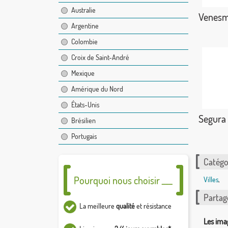
Australie
Venes
Argentine
Colombie
Croix de Saint-André
Mexique
Amérique du Nord
États-Unis
Segura 
Brésilien
Portugais
Catégor
Pourquoi nous choisir ___
Villes
,
Partag
La meilleure
qualité
et résistance
Les ima