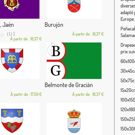
diverse
adapté p
Europe.
, Jaén
Burujón
Peñacab
]
(1)
À partir de : 18,37 €
Salama
À partir de : 18,37 €
Drapeau 
prix sui
60x100c
30x45cm
50x75cm
Belmonte de Gracián
15x20cm
À partir de : 17,59 €
À partir de : 18,37 €
100x150
120x180
150x250
150x300