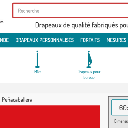
Drapeaux de qualité fabriqués po
ONDE
DRAPEAUX PERSONNALISÉS
FORFAITS
MESURES 
Mâts
Drapeaux pour
bureau
 Peñacaballera
60x
Dimensio