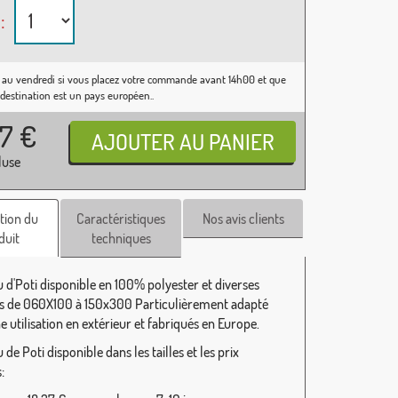
:
 au vendredi si vous placez votre commande avant 14h00 et que
 destination est un pays européen..
37
€
luse
tion du
Caractéristiques
Nos avis clients
duit
techniques
 d'Poti disponible en 100% polyester et diverses
 de 060X100 à 150x300 Particulièrement adapté
 utilisation en extérieur et fabriqués en Europe.
de Poti disponible dans les tailles et les prix
: