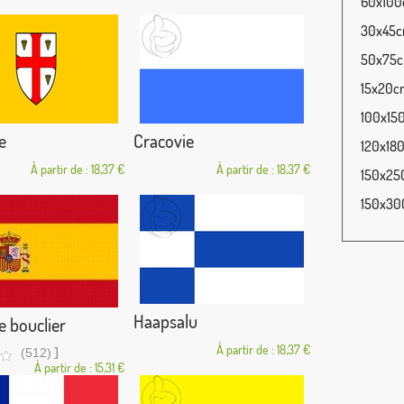
60x100c
30x45cm
50x75cm
15x20cm
100x150
e
Cracovie
120x180
À partir de : 18,37 €
À partir de : 18,37 €
150x250
150x300
Haapsalu
 bouclier
À partir de : 18,37 €
]
(512)
À partir de : 15,31 €