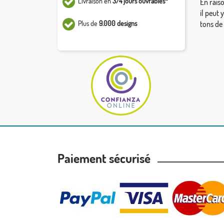
Livraison en
3/4 jours ouvrables*
En rais
il peut 
Plus de
9.000 designs
tons de
Paiement sécurisé