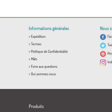
Informations générales
Nous s
>
Expédition
Fac
>
Termes
Twi
>
Politique de Confidentialité
Pint
>
Mâts
Ins
>
Foire aux questions
>
Qui sommes-nous
Produits