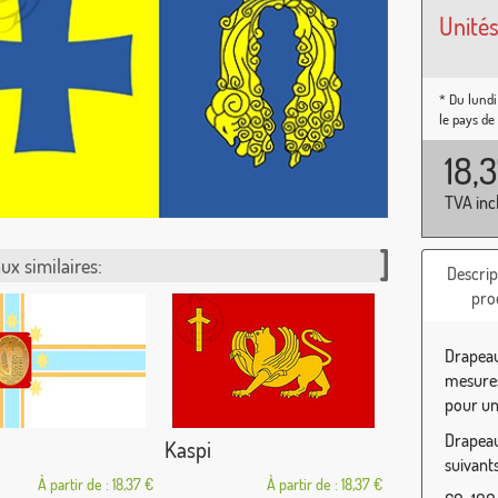
Unités
* Du lundi
le pays de
18,
TVA inc
ux similaires:
Descrip
pro
Drapeau
mesures
pour une
Drapeau 
Kaspi
suivants
À partir de : 18,37 €
À partir de : 18,37 €