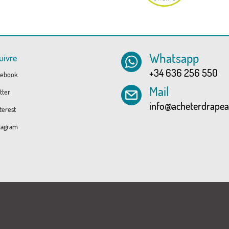
Whatsapp
uivre
+34 636 256 550
ebook
Mail
tter
info@acheterdrape
erest
tagram