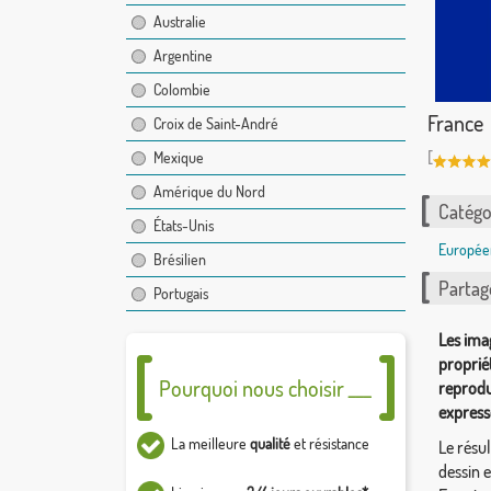
Australie
Argentine
Colombie
France
Croix de Saint-André
[
Mexique
Amérique du Nord
Catégor
États-Unis
Europée
Brésilien
Partag
Portugais
Les ima
proprié
Pourquoi nous choisir ___
reprodu
express
La meilleure
qualité
et résistance
Le résul
dessin 