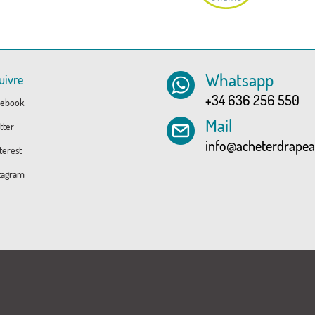
Whatsapp
uivre
+34 636 256 550
ebook
Mail
tter
info@acheterdrape
erest
tagram