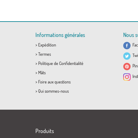
Informations générales
Nous s
>
Expédition
Fac
>
Termes
Twi
>
Politique de Confidentialité
Pint
>
Mâts
Ins
>
Foire aux questions
>
Qui sommes-nous
Produits