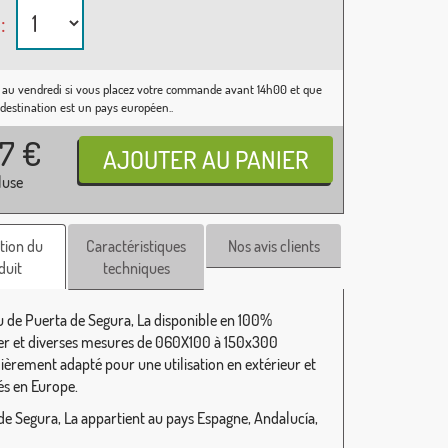
:
 au vendredi si vous placez votre commande avant 14h00 et que
 destination est un pays européen..
37
€
luse
tion du
Caractéristiques
Nos avis clients
duit
techniques
 de Puerta de Segura, La disponible en 100%
er et diverses mesures de 060X100 à 150x300
lièrement adapté pour une utilisation en extérieur et
és en Europe.
de Segura, La appartient au pays Espagne, Andalucía,