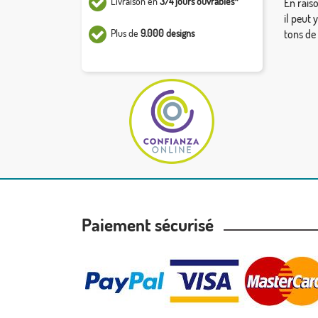
Livraison en
3/4 jours ouvrables*
En rais
il peut 
Plus de
9.000 designs
tons de
Paiement sécurisé