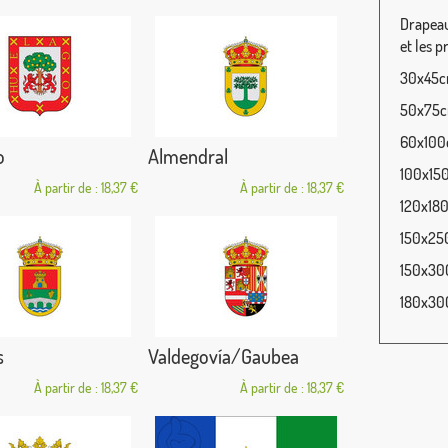
Drapeau
et les p
30x45cm
50x75cm
60x100c
o
Almendral
100x150
À partir de : 18,37 €
À partir de : 18,37 €
120x180
150x250
150x300
180x300
s
Valdegovía/Gaubea
À partir de : 18,37 €
À partir de : 18,37 €