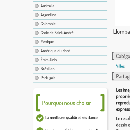
Australie
Argentine
Colombie
Llomba
Croix de Saint-André
Mexique
Amérique du Nord
Catégor
États-Unis
Villes
,
Brésilien
Partag
Portugais
Les ima
proprié
Pourquoi nous choisir ___
reprodu
express
La meilleure
qualité
et résistance
Le résul
dessin 