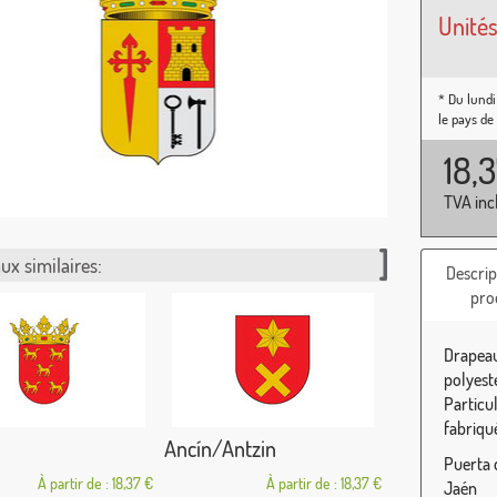
Unités
* Du lundi
le pays de
18,
TVA inc
ux similaires:
Descrip
pro
Drapeau
polyest
Particu
fabriqu
Ancín/Antzin
Puerta 
À partir de : 18,37 €
À partir de : 18,37 €
Jaén