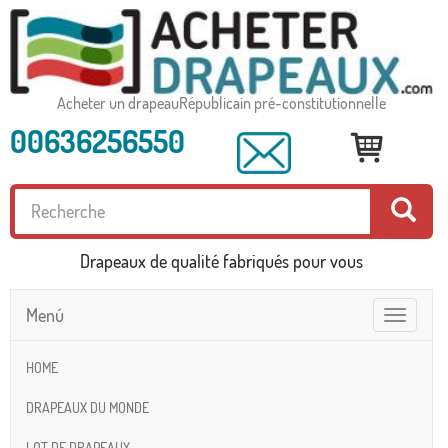
Acheter un drapeauRépublicain pré-constitutionnelle
00636256550
Drapeaux de qualité fabriqués pour vous
Menú
Toggle
navigatio
HOME
DRAPEAUX DU MONDE
LOT DE DRAPEAUX