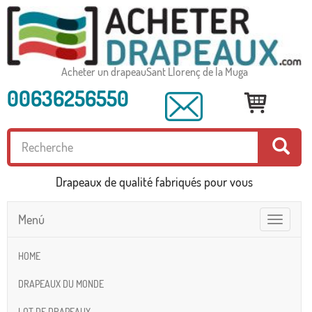
Acheter un drapeauSant Llorenç de la Muga
00636256550
Drapeaux de qualité fabriqués pour vous
Menú
Toggle
navigatio
HOME
DRAPEAUX DU MONDE
LOT DE DRAPEAUX