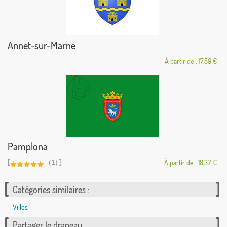
Annet-sur-Marne
À partir de : 17,59 €
Pamplona
[
]
(1)
À partir de : 18,37 €
Catégories similaires :
Villes
,
Partager le drapeau