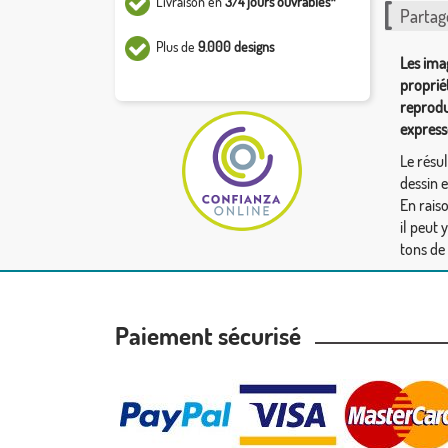
Livraison en
3/4 jours ouvrables*
Partag
Plus de
9.000 designs
Les ima
proprié
reprodu
express
Le résul
dessin 
En rais
il peut 
tons de
Paiement sécurisé