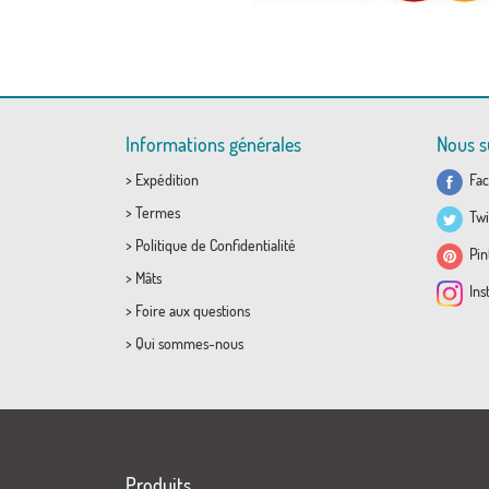
Informations générales
Nous s
>
Expédition
Fac
>
Termes
Twi
>
Politique de Confidentialité
Pint
>
Mâts
Ins
>
Foire aux questions
>
Qui sommes-nous
Produits