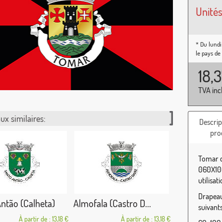
Unités
* Du lundi
le pays de
18,
TVA inc
ux similaires:
Descrip
pro
Tomar d
060X100
utilisat
Drapeau 
ntão (Calheta)
Almofala (Castro D...
suivants
À partir de : 13,18 €
À partir de : 13,18 €