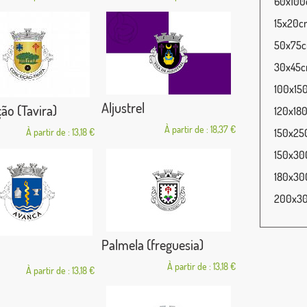
60x100c
15x20cm
50x75cm
30x45cm
100x150
Aljustrel
ão (Tavira)
120x180
À partir de : 18,37 €
À partir de : 13,18 €
150x250
150x300
180x300
200x300
Palmela (freguesia)
À partir de : 13,18 €
À partir de : 13,18 €