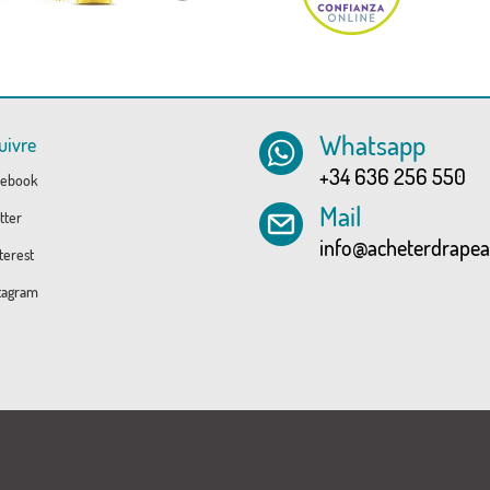
Whatsapp
uivre
+34 636 256 550
ebook
Mail
tter
info@acheterdrape
erest
tagram