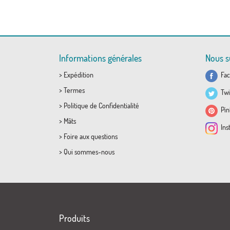
Informations générales
Nous s
>
Expédition
Fac
>
Termes
Twi
>
Politique de Confidentialité
Pint
>
Mâts
Ins
>
Foire aux questions
>
Qui sommes-nous
Produits