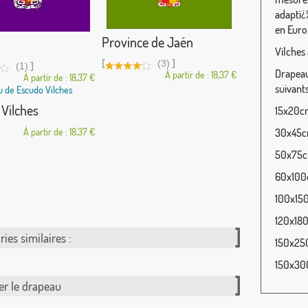
adaptï¿
en Euro
Province de Jaén
Vilches
[
]
(3)
]
(1)
Drapeau 
À partir de : 18,37 €
À partir de : 18,37 €
suivants
Vilches
15x20cm
À partir de : 18,37 €
30x45cm
50x75cm
60x100c
100x150
120x180
ies similaires :
150x250
150x300
er le drapeau