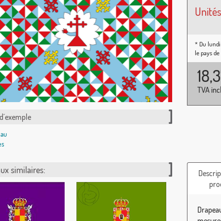
Unités
* Du lundi
le pays de
18,
TVA inc
 d´exemple
ux similaires:
Descrip
pro
Drapeau
mesures