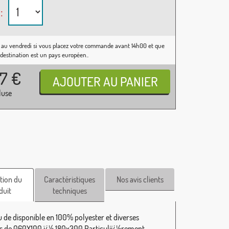
:
 au vendredi si vous placez votre commande avant 14h00 et que
 destination est un pays européen..
37
€
luse
tion du
Caractéristiques
Nos avis clients
duit
techniques
 de disponible en 100% polyester et diverses
 de 060X100 ï¿½ 180x300 Particuliï¿½rement