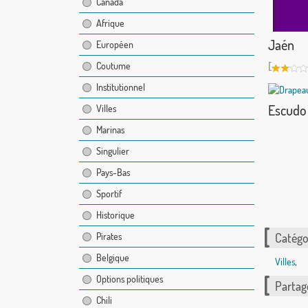
Canada
Afrique
Jaén
Européen
[
Coutume
Institutionnel
Escudo 
Villes
Marinas
Singulier
Pays-Bas
Sportif
Historique
Catégor
Pirates
Belgique
Villes
,
Options politiques
Partag
Chili