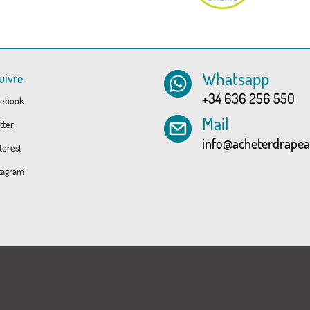
Whatsapp
uivre
+34 636 256 550
ebook
Mail
tter
info@acheterdrape
erest
tagram