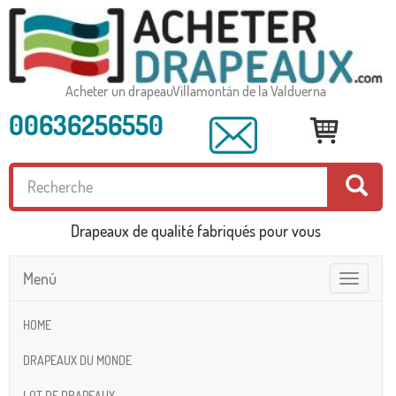
Acheter un drapeauVillamontán de la Valduerna
00636256550
Drapeaux de qualité fabriqués pour vous
Menú
Toggle
navigatio
HOME
DRAPEAUX DU MONDE
LOT DE DRAPEAUX