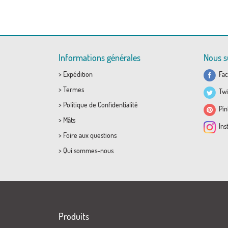
Informations générales
Nous s
>
Expédition
Fac
>
Termes
Twi
>
Politique de Confidentialité
Pint
>
Mâts
Ins
>
Foire aux questions
>
Qui sommes-nous
Produits