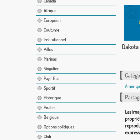
Canada
Afrique
Européen
Coutume
Institutionnel
Dakota
Villes
Marinas
Singulier
Catégor
Pays-Bas
Amériqu
Sportif
Partag
Historique
Pirates
Les ima
Belgique
proprié
reprodu
Options politiques
express
Chili