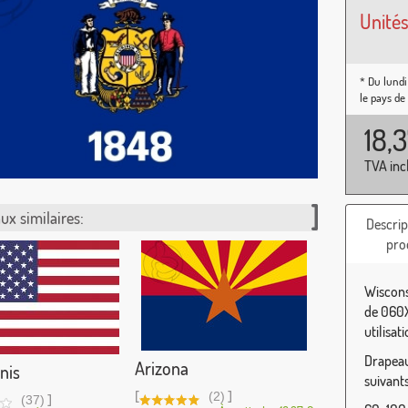
Unités
* Du lundi
le pays de
18,
TVA inc
ux similaires:
Descrip
pro
Wiscons
de 060X
utilisat
Drapeau 
Arizona
nis
suivants
[
]
(2)
]
(37)