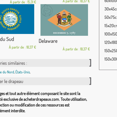
60x100c
À partir de : 18,37 €
À partir de : 15,31 €
30x45cm
50x75cm
15x20cm
100x150
 du Sud
Delaware
120x180
À partir de : 18,37 €
À partir de : 18,37 €
150x250
150x300
ies similaires :
e du Nord
,
États-Unis
,
er le drapeau
ges et tout autre élément composant le site sont la
té exclusive de acheterdrapeaux.com. Toute utilisation,
ction ou modification de ces ressources est
ément interdite.