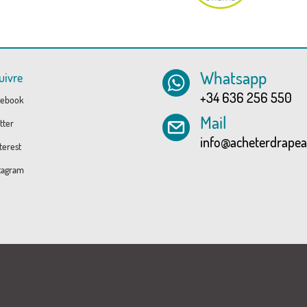
Whatsapp
uivre
+34 636 256 550
ebook
Mail
tter
info@acheterdrape
erest
tagram