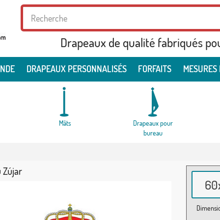
Drapeaux de qualité fabriqués po
ONDE
DRAPEAUX PERSONNALISÉS
FORFAITS
MESURES 
Mâts
Drapeaux pour
bureau
 Zújar
60x
Dimensio