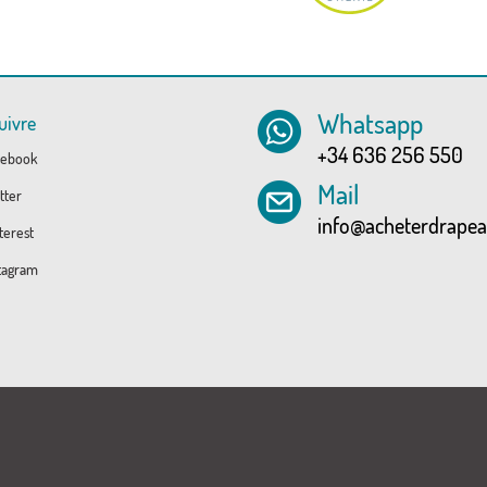
Whatsapp
uivre
+34 636 256 550
ebook
Mail
tter
info@acheterdrape
erest
tagram