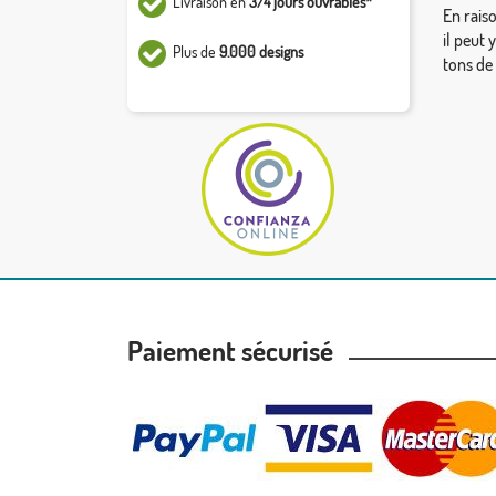
Livraison en
3/4 jours ouvrables*
En rais
il peut 
Plus de
9.000 designs
tons de
Paiement sécurisé