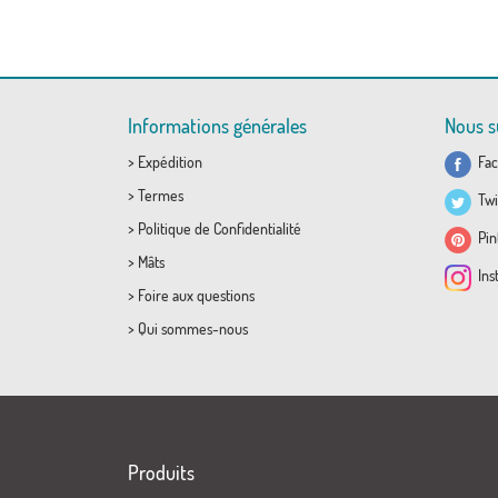
Informations générales
Nous s
>
Expédition
Fac
>
Termes
Twi
>
Politique de Confidentialité
Pint
>
Mâts
Ins
>
Foire aux questions
>
Qui sommes-nous
Produits