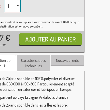
:
 au vendredi si vous placez votre commande avant 14h00 et que
 destination est un pays européen..
37
€
luse
tion du
Caractéristiques
Nos avis clients
duit
techniques
 de Zújar disponible en 100% polyester et diverses
 de 060X100 à 150x300 Particulièrement adapté
 utilisation en extérieur et fabriqués en Europe.
ppartient au pays Espagne, Andalucía, Granada
de Zújar disponible dans les tailles et les prix