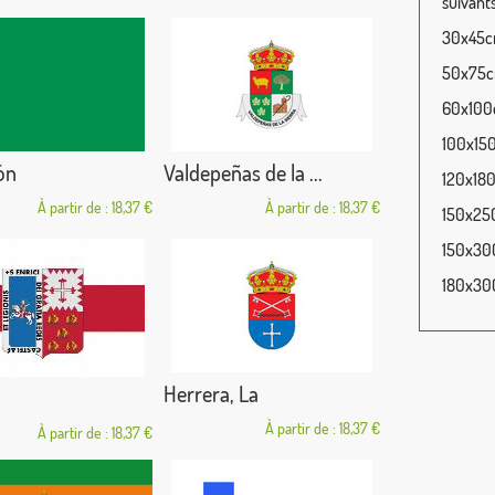
suivants
30x45cm
50x75cm
60x100c
100x150
ón
Valdepeñas de la ...
120x180
À partir de : 18,37 €
À partir de : 18,37 €
150x250
150x300
180x300
Herrera, La
À partir de : 18,37 €
À partir de : 18,37 €