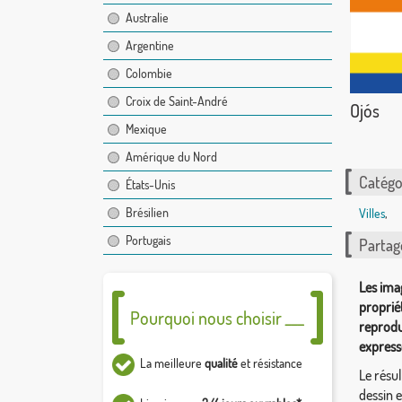
Australie
Argentine
Colombie
Croix de Saint-André
Ojós
Mexique
Amérique du Nord
Catégor
États-Unis
Brésilien
Villes
,
Portugais
Partag
Les ima
proprié
Pourquoi nous choisir ___
reprodu
express
La meilleure
qualité
et résistance
Le résul
dessin 