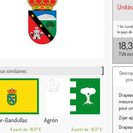
Unités
* Du lundi
le pays de
18,
TVA inc
ux similaires:
Descrip
pro
Drapeau
mesures
pour une
Zújar a
r-Gandullas
Agrón
Drapeau 
À partir de : 18,37 €
À partir de : 18,37 €