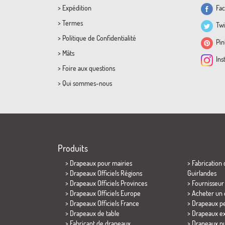
>
Expédition
Fac
>
Termes
Twi
>
Politique de Confidentialité
Pint
>
Mâts
Ins
>
Foire aux questions
>
Qui sommes-nous
Produits
>
Drapeaux pour mairies
> Fabrication
> Drapeaux Officiels Régions
Guirlandes
> Drapeaux Officiels Provinces
> Fournisseu
> Drapeaux Officiels Europe
> Acheter un
> Drapeaux Officiels France
> Drapeaux pe
>
Drapeaux de table
> Drapeaux ex
> Fabricant de drapeaux
> Drapeaux pu