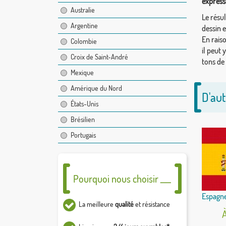
express
Australie
Le résul
Argentine
dessin 
En rais
Colombie
il peut 
Croix de Saint-André
tons de
Mexique
Amérique du Nord
D'aut
États-Unis
Brésilien
Portugais
Pourquoi nous choisir ___
Espagne
La meilleure
qualité
et résistance
À