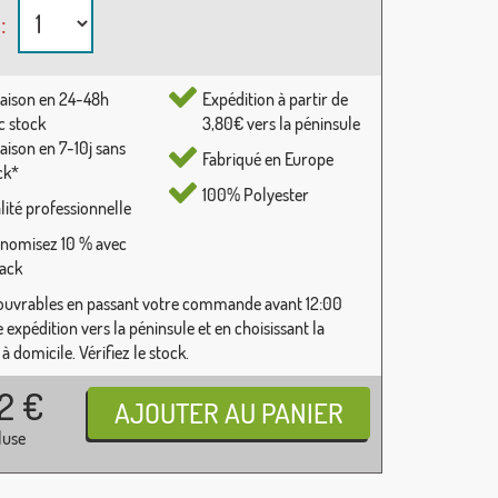
:
raison en 24-48h
Expédition à partir de
c stock
3,80€ vers la péninsule
raison en 7-10j sans
Fabriqué en Europe
ck*
100% Polyester
lité professionnelle
nomisez 10 % avec
pack
ouvrables en passant votre commande avant 12:00
 expédition vers la péninsule et en choisissant la
 à domicile. Vérifiez le stock.
32
€
luse