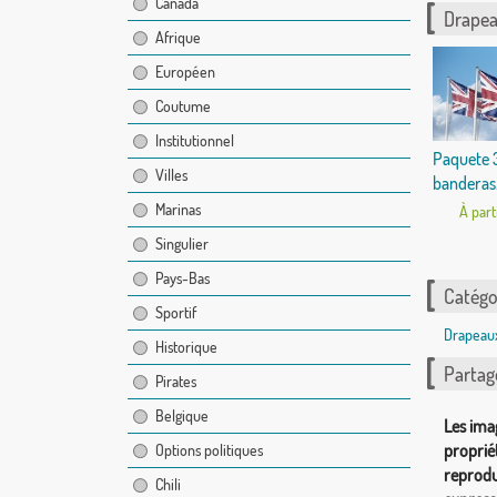
Canada
Drapea
Afrique
Européen
Coutume
Institutionnel
Paquete 
Villes
banderas.
Marinas
À part
Singulier
Pays-Bas
Catégor
Sportif
Drapeaux
Historique
Partag
Pirates
Belgique
Les ima
proprié
Options politiques
reprodu
Chili