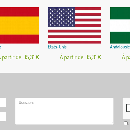
e
États-Unis
Andalousie
 partir de : 15,31 €
À partir de : 15,31 €
À pa
J