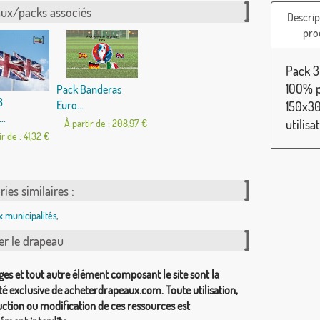
ux/packs associés
Descrip
pro
Pack 3
100% p
Pack Banderas
3
Euro...
150x30
..
utilisa
À partir de : 208,97 €
ir de : 41,32 €
ies similaires :
 municipalités
,
er le drapeau
ges et tout autre élément composant le site sont la
té exclusive de acheterdrapeaux.com. Toute utilisation,
ction ou modification de ces ressources est