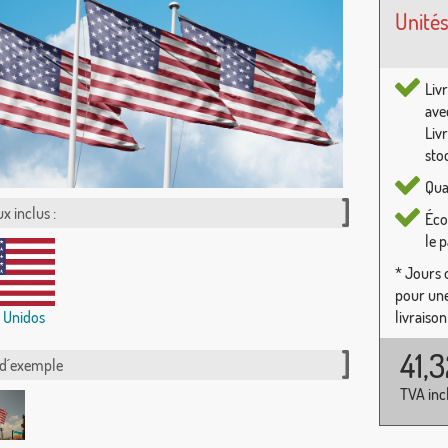
Unités
Liv
ave
Liv
sto
Qua
x inclus :
Éco
le 
* Jours 
pour une
livraison
 Unidos
41,
 d´exemple
TVA inc