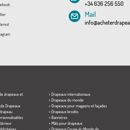
+34 636 256 550
ebook
Mail
tter
info@acheterdrape
erest
tagram
 de drapeaux et
> Drapeaux internationaux
> Drapeaux du monde
r de Drapeaux
> Drapeaux pour magasins et façades
 drapeau
> Drapeaux brodés
rsonnalisables
> Bannières
térieur
> Mâts pour drapeaux
blicitaires
>
Drapeaux Coupe du Monde de