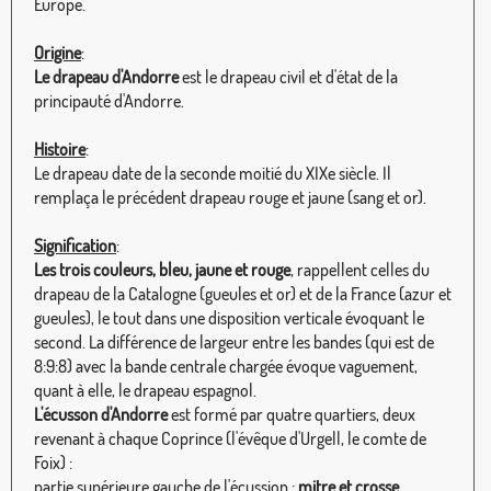
Europe.
Origine
:
Le drapeau d'Andorre
est le drapeau civil et d'état de la
principauté d'Andorre.
Histoire
:
Le drapeau date de la seconde moitié du XIXe siècle. Il
remplaça le précédent drapeau rouge et jaune (sang et or).
Signification
:
Les trois couleurs, bleu, jaune et rouge
, rappellent celles du
drapeau de la Catalogne (gueules et or) et de la France (azur et
gueules), le tout dans une disposition verticale évoquant le
second. La différence de largeur entre les bandes (qui est de
8:9:8) avec la bande centrale chargée évoque vaguement,
quant à elle, le drapeau espagnol.
L'écusson d'Andorre
est formé par quatre quartiers, deux
revenant à chaque Coprince (l'évêque d'Urgell, le comte de
Foix) :
partie supérieure gauche de l'écussion :
mitre et crosse