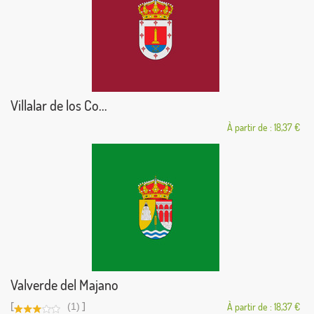
Villalar de los Co...
À partir de : 18,37 €
Valverde del Majano
[
]
(1)
À partir de : 18,37 €