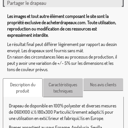
Partager le drapeau
Les images et tout autre élément composant le site sont la
propriété exclusive de acheterdrapeaux.com. Toute utilisation,
reproduction ou modification de ces ressources est
expressément interdite.
Le résultat final peut différer légèrement par rapport au dessin
envoyé. Les drapeaux sont fournis sans mât.
En raison des circonstances liées au processus de production, il
peut y avoir une variation de +/- 5% sur les dimensions et les
tons de couleur prévus.
Description du
Caractéristiques
Nos avis clients
produit
techniques
Drapeau de disponible en 100% polyester et diverses mesures
de 060X100 ï¿½ 180x300 Particuliï¿½rement adaptï¿½ pour
une utilisation en extï¿½rieur et fabriquï¿½s en Europe.
Brenes appartient au pays Espagne, Andalucía, Sevilla