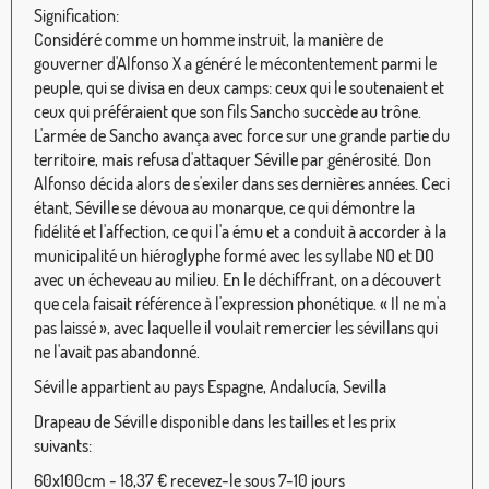
Signification:
Considéré comme un homme instruit, la manière de
gouverner d'Alfonso X a généré le mécontentement parmi le
peuple, qui se divisa en deux camps: ceux qui le soutenaient et
ceux qui préféraient que son fils Sancho succède au trône.
L'armée de Sancho avança avec force sur une grande partie du
territoire, mais refusa d'attaquer Séville par générosité. Don
Alfonso décida alors de s'exiler dans ses dernières années. Ceci
étant, Séville se dévoua au monarque, ce qui démontre la
fidélité et l'affection, ce qui l'a ému et a conduit à accorder à la
municipalité un hiéroglyphe formé avec les syllabe NO et DO
avec un écheveau au milieu. En le déchiffrant, on a découvert
que cela faisait référence à l'expression phonétique. « Il ne m'a
pas laissé », avec laquelle il voulait remercier les sévillans qui
ne l'avait pas abandonné.
Séville appartient au pays Espagne, Andalucía, Sevilla
Drapeau de Séville disponible dans les tailles et les prix
suivants:
60x100cm - 18,37 € recevez-le sous 7-10 jours