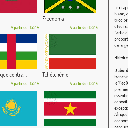
Le drap
blanc, 
Freedonia
tricolo
d'Ivoir
À partir de : 15,31 €
À partir de : 15,31 €
l’articl
proport
de large
Histoire
D’abord
que centra...
Tchétchénie
françai
le 7 ao
À partir de : 15,31 €
À partir de : 15,31 €
premier
essenti
connaît
exceptio
Afrique 
économi
perdure