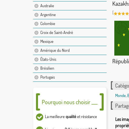
Kazakh
Australie
[
Argentine
Colombie
Croix de Saint-André
Mexique
Amérique du Nord
États-Unis
Républ
Brésilien
Portugais
Catégor
Monde
,
B
Pourquoi nous choisir ___
Partag
La meilleure
qualité
et résistance
Les ima
proprié