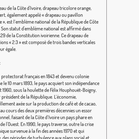
eau de la Côte d'Ivoire, drapeau tricolore orange,
vert, également appelé « drapeau ou pavillon
re », est l’emblème national de la République de Côte
e. Son statut d'emblème national est affirmé dans
e 29 de la Constitution ivoirienne. Ce drapeau de
ions « 2:3 » est composé de trois bandes verticales
ur égale.
:
 protectorat français en 1843 et devenu colonie
se le 10 mars 1893, le pays acquiert son indépendance
ût 1960, sous la houlette de Félix Houphouët-Boigny,
 président de la République. L’économie,
ellement axée sur la production de café et de cacao,
 au cours des deux premières décennies un essor
nnel, faisant de la Côte d’Ivoire un pays phare en
de l'Ouest. En 1990, le pays traverse, outre la crise
que survenue à la fin des années 1970 et qui
, des périodes de turbulence aux plans social et