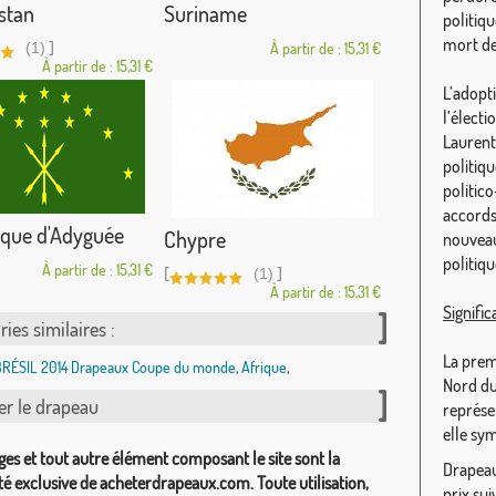
stan
Suriname
politiq
mort de
]
(1)
À partir de : 15,31 €
À partir de : 15,31 €
L’adopt
l’électi
Laurent 
politiq
politic
accords
ique d'Adyguée
Chypre
nouveau
politiq
À partir de : 15,31 €
[
]
(1)
À partir de : 15,31 €
Signific
ies similaires :
La prem
RÉSIL 2014 Drapeaux Coupe du monde
,
Afrique
,
Nord du
er le drapeau
représen
elle sym
ges et tout autre élément composant le site sont la
Drapeau 
té exclusive de acheterdrapeaux.com. Toute utilisation,
prix sui