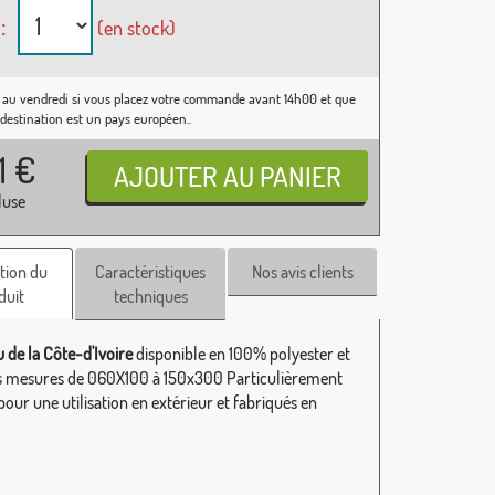
:
(en stock)
 au vendredi si vous placez votre commande avant 14h00 et que
 destination est un pays européen..
31
€
luse
tion du
Caractéristiques
Nos avis clients
duit
techniques
 de la Côte-d'Ivoire
disponible en 100% polyester et
s mesures de 060X100 à 150x300 Particulièrement
our une utilisation en extérieur et fabriqués en