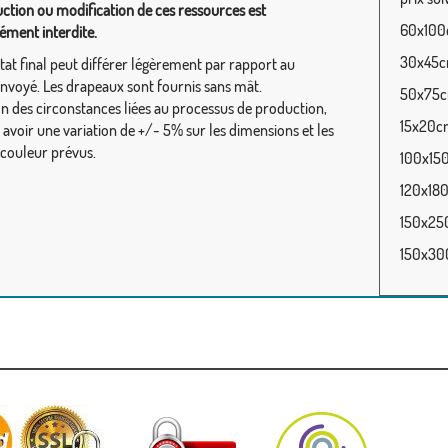
ction ou modification de ces ressources est
60x100c
ément interdite.
30x45cm
tat final peut différer légèrement par rapport au
envoyé. Les drapeaux sont fournis sans mât.
50x75cm
on des circonstances liées au processus de production,
15x20cm
y avoir une variation de +/- 5% sur les dimensions et les
 couleur prévus.
100x150
120x180
150x250
150x300