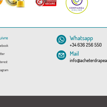
Whatsapp
uivre
+34 636 256 550
ebook
Mail
tter
info@acheterdrape
erest
tagram