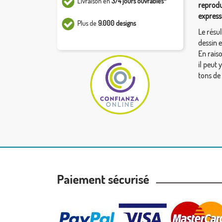
Livraison en
3/4 jours ouvrables*
reprodu
express
Plus de
9.000 designs
Le résul
dessin 
En rais
il peut 
tons de
Paiement sécurisé