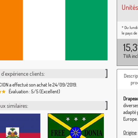
Unités
* Du lundi
le pays de
15,
TVA inc
d'expérience clients:
Descrip
pro
ON a effectué son achat le 24/09/2019.
Évaluation : 5/5 (Excellent)
Drapeau
ux similaires:
diverse
adapté p
Europe.
Origine
: