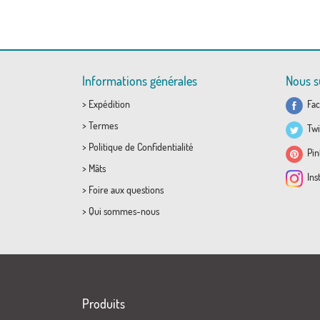
Informations générales
Nous s
>
Expédition
Fac
>
Termes
Twi
>
Politique de Confidentialité
Pint
>
Mâts
Ins
>
Foire aux questions
>
Qui sommes-nous
Produits