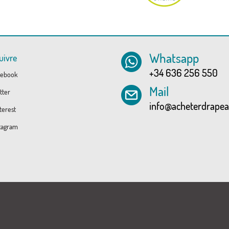
Whatsapp
uivre
+34 636 256 550
ebook
Mail
tter
info@acheterdrape
erest
tagram