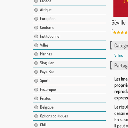
Canada
Afrique
Européen
Séville
Coutume
[
Institutionnel
Catégor
Villes
Marinas
Villes
,
Singulier
Partag
Pays-Bas
Les ima
Sportif
proprié
Historique
reprodu
express
Pirates
Le résul
Belgique
dessin 
Options politiques
En rais
Chili
il peut 