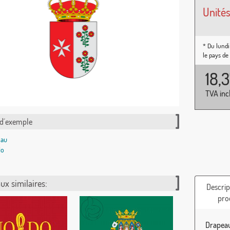
Unités
* Du lundi
le pays de
18,
TVA inc
 d´exemple
ux similaires:
Descrip
pro
Drapeau