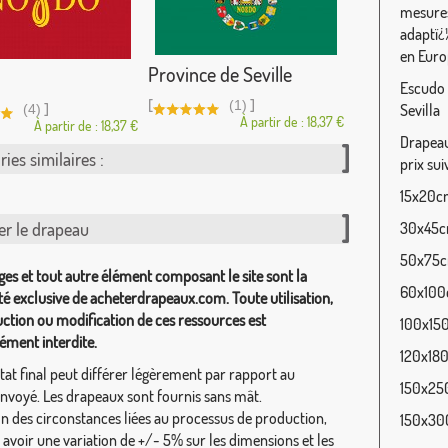
mesures
adaptï¿
en Euro
Province de Seville
Escudo 
[
]
(1)
]
Sevilla
(4)
À partir de : 18,37 €
À partir de : 18,37 €
Drapeau 
ies similaires :
prix sui
15x20cm
er le drapeau
30x45cm
50x75cm
ges et tout autre élément composant le site sont la
60x100c
té exclusive de acheterdrapeaux.com. Toute utilisation,
ction ou modification de ces ressources est
100x150
ément interdite.
120x180
tat final peut différer légèrement par rapport au
150x250
envoyé. Les drapeaux sont fournis sans mât.
on des circonstances liées au processus de production,
150x300
y avoir une variation de +/- 5% sur les dimensions et les