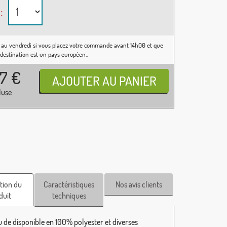
:
 au vendredi si vous placez votre commande avant 14h00 et que
 destination est un pays européen..
37
€
luse
tion du
Caractéristiques
Nos avis clients
duit
techniques
 de disponible en 100% polyester et diverses