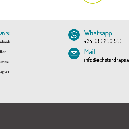
Whatsapp
uivre
+34 636 256 550
ebook
Mail
tter
info@acheterdrape
erest
tagram