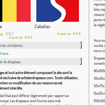
représen
bleu rep
ressourc
jaune re
la végét
e
Cabañas
]
(15)
À partir de : 15,31 €
À partir de : 15,31 €
Vous vo
ies similaires :
voulez u
nous co
frique
,
Drapeau 
er le drapeau
suivants
60x100c
ges et tout autre élément composant le site sont la
té exclusive de acheterdrapeaux.com. Toute utilisation,
30x45cm
ction ou modification de ces ressources est
50x75cm
ément interdite.
15x20cm
tat final peut différer légèrement par rapport au
envoyé. Les drapeaux sont fournis sans mât.
100x150