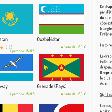
Ce drap
par d'é
du coin
côté ex
triangle
l'inféri
stan
Ouzbékistan
Histoir
]
(1)
À partir de : 15,31 €
À partir de : 15,31 €
Le drap
indépen
drapeau
Il repr
le plus
Au canto
dway
Grenade (Pays)
À partir de : 15,31 €
À partir de : 15,31 €
Signific
Le roug
à bâtir 