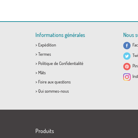
Informations générales
Nous s
>
Expédition
Fac
>
Termes
Twi
>
Politique de Confidentialité
Pint
>
Mâts
Ins
>
Foire aux questions
>
Qui sommes-nous
Produits