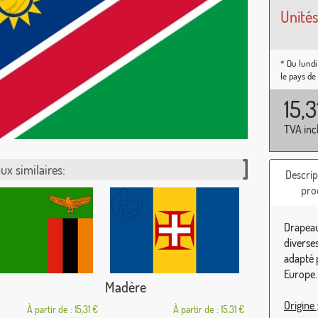
Unités
* Du lundi
le pays de
15,
TVA inc
ux similaires:
Descrip
pro
Drapeau
diverse
adapté p
Europe.
Madère
Origine
À partir de : 15,31 €
À partir de : 15,31 €