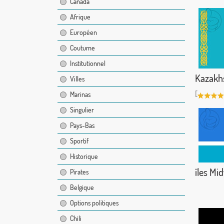
Canada
Afrique
Européen
Coutume
Institutionnel
Kazakh
Villes
[
Marinas
Singulier
Pays-Bas
Sportif
Historique
îles Mi
Pirates
Belgique
Options politiques
Chili