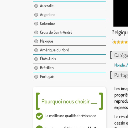
Australie
Argentine
Colombie
Belgiqu
Croix de Saint-André
[
Mexique
Amérique du Nord
Catégor
États-Unis
Monde
,
A
Brésilien
Partag
Portugais
Les ima
proprié
Pourquoi nous choisir ___
reprodu
express
La meilleure
qualité
et résistance
Le résul
dessin 