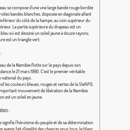
eau se compose d'une une large bande rouge bordée
troites bandes blanches, disposée en diagonale allant
 inférieur du côté de la hampe, au coin supérieur du
térieur. La partie supérieure du drapeau est un
 bleu où est dessiné un soleil jaune à douze rayons;
eure est un triangle vert.
e
:
eau de la Namibie flotte sur le pays depuis son
dance le 21 mars 1990. C'est le premier véritable
 national du pays.
end les couleurs bleues, rouges et vertes de la SWAPO,
 important mouvement de libération de la Namibie.
n est un soleil en jaune.
ation
:
e signifie l'héroïsme du peuple et de sa détermination
un avenir fait d'égalité des chances pour tous; le blanc