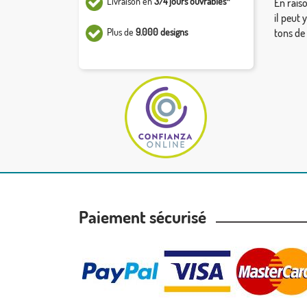
Livraison en
3/4 jours ouvrables*
En rais
il peut 
Plus de
9.000 designs
tons de
Paiement sécurisé