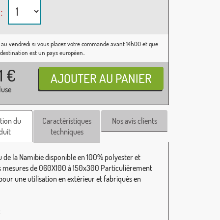
:
 au vendredi si vous placez votre commande avant 14h00 et que
 destination est un pays européen..
31
€
luse
tion du
Caractéristiques
Nos avis clients
duit
techniques
 de la Namibie disponible en 100% polyester et
s mesures de 060X100 à 150x300 Particulièrement
our une utilisation en extérieur et fabriqués en
: