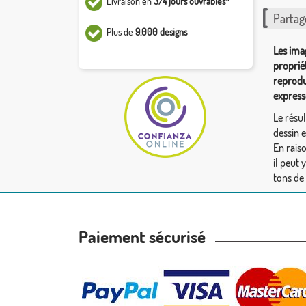
Livraison en
3/4 jours ouvrables*
Partag
Plus de
9.000 designs
Les ima
proprié
reprodu
express
Le résul
dessin 
En rais
il peut 
tons de
Paiement sécurisé