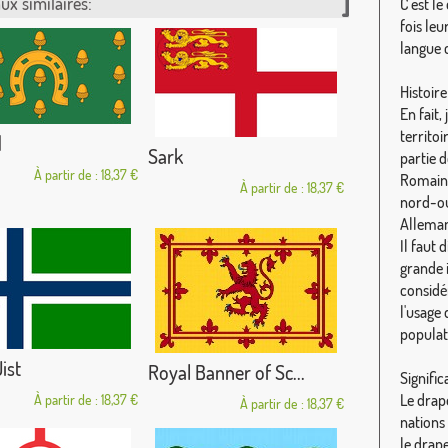
ux similaires:
C'est le
fois leu
langue c
Histoire 
En fait,
territoi
d
Sark
partie d
À partir de : 18,37 €
Romains
À partir de : 18,37 €
nord-ou
Allemand
Il faut
grande i
considé
l'usage
populat
ist
Royal Banner of Sc...
Signific
Le drap
À partir de : 18,37 €
À partir de : 18,37 €
nations
le drap