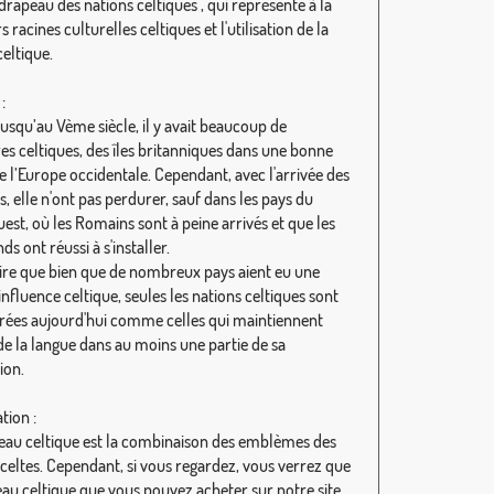
 drapeau des nations celtiques , qui représente à la
rs racines culturelles celtiques et l'utilisation de la
eltique.
:
 jusqu’au Vème siècle, il y avait beaucoup de
res celtiques, des îles britanniques dans une bonne
e l’Europe occidentale. Cependant, avec l'arrivée des
, elle n'ont pas perdurer, sauf dans les pays du
est, où les Romains sont à peine arrivés et que les
s ont réussi à s'installer.
 dire que bien que de nombreux pays aient eu une
nfluence celtique, seules les nations celtiques sont
rées aujourd'hui comme celles qui maintiennent
 de la langue dans au moins une partie de sa
ion.
ation :
eau celtique est la combinaison des emblèmes des
 celtes. Cependant, si vous regardez, vous verrez que
eau celtique que vous pouvez acheter sur notre site