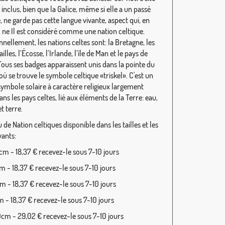
inclus, bien que la Galice, même si elle a un passé
, ne garde pas cette langue vivante, aspect qui, en
, ne Il est considéré comme une nation celtique.
nnellement, les nations celtes sont: la Bretagne, les
lles, l’Écosse, l’Irlande, l’île de Man et le pays de
 Tous ses badges apparaissent unis dans la pointe du
où se trouve le symbole celtique «triskel». C'est un
symbole solaire à caractère religieux largement
dans les pays celtes, lié aux éléments de la Terre: eau,
et terre.
de Nation celtiques disponible dans les tailles et les
vants:
m - 18,37 € recevez-le sous 7-10 jours
 - 18,37 € recevez-le sous 7-10 jours
 - 18,37 € recevez-le sous 7-10 jours
 - 18,37 € recevez-le sous 7-10 jours
cm - 29,02 € recevez-le sous 7-10 jours