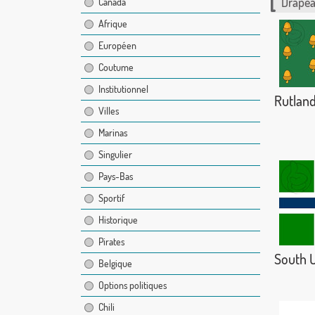
Drapea
Canada
Afrique
Européen
Coutume
Institutionnel
Rutlan
Villes
Marinas
Singulier
Pays-Bas
Sportif
Historique
Pirates
South U
Belgique
Options politiques
Chili