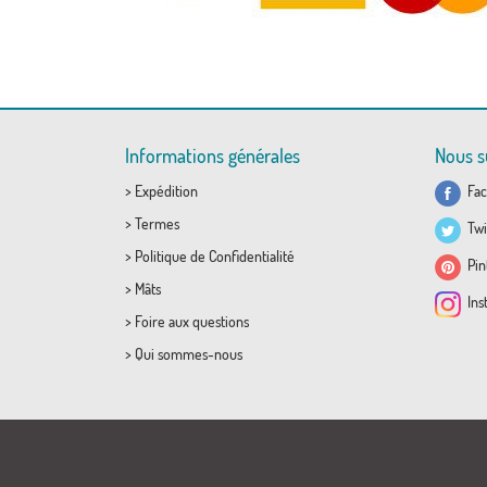
Informations générales
Nous s
>
Expédition
Fac
>
Termes
Twi
>
Politique de Confidentialité
Pint
>
Mâts
Ins
>
Foire aux questions
>
Qui sommes-nous