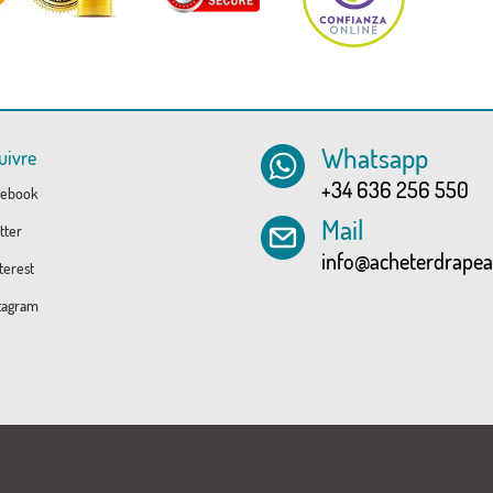
Whatsapp
uivre
+34 636 256 550
ebook
Mail
tter
info@acheterdrape
erest
tagram