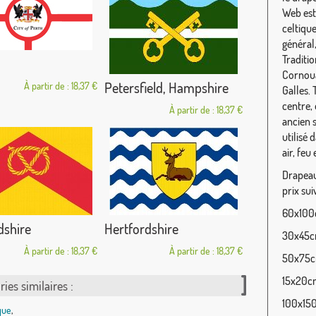
Web est 
celtique
général
Traditio
Cornouai
Petersfield, Hampshire
À partir de : 18,37 €
Galles.
centre, 
À partir de : 18,37 €
ancien 
utilisé 
air, feu 
Drapeau 
prix sui
60x100c
dshire
Hertfordshire
30x45cm
À partir de : 18,37 €
À partir de : 18,37 €
50x75cm
15x20cm
ies similaires :
100x150
que
,